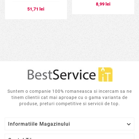
timbru verde 0.8
8,99 lei
lei) -
51,71 lei
6957303801688
Suntem o companie 100% romaneasca si incercam sa ne
tinem clientii cat mai aproape cu o gama varianta de
produse, preturi competitive si servicii de top.

Informatiile Magazinului