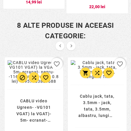
14,99 lei
22,00 lei
8 ALTE PRODUSE IN ACEEASI
CATEGORIE:


favorite_border
favorite_border






Cablu jack, tata,
CABLU video
3.5mm - jack,
Ugreen- -VG101
tata, 3.5mm,
VGAT) la VGAT)-
albastru, lungime
5m- ecranat-
1m
negru- -11632