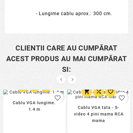
- Lungime cablu aprox.: 300 cm.
CLIENTII CARE AU CUMPĂRAT
ACEST PRODUS AU MAI CUMPĂRAT
SI:








favorite_border
favorite_border
Cablu VGA lungime:
Cablu VGA tata - S-
1.4 m
video 4 pini mama RCA
mama