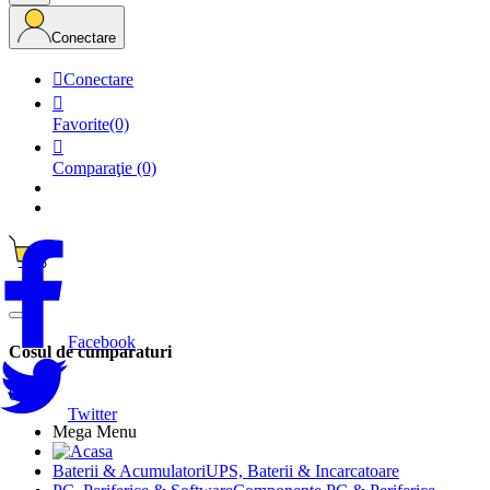
Conectare

Conectare

Favorite
(0)

Comparaţie
(0)
0
Facebook
Cosul de cumparaturi
0
Twitter
Mega Menu
Baterii & Acumulatori
UPS, Baterii & Incarcatoare