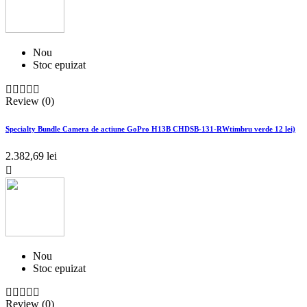
Nou
Stoc epuizat





Review (0)
Specialty Bundle Camera de actiune GoPro H13B CHDSB-131-RWtimbru verde 12 lei)
2.382,69 lei

Nou
Stoc epuizat





Review (0)