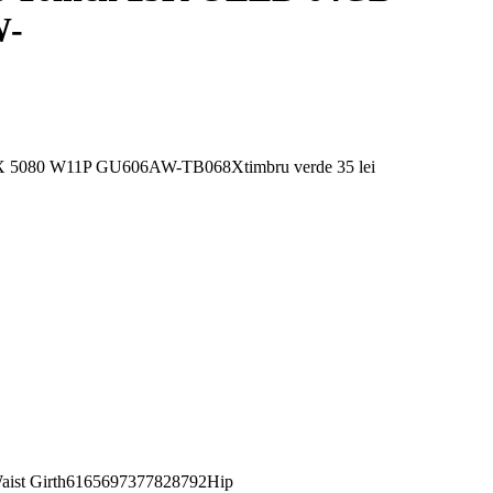
W-
5080 W11P GU606AW-TB068Xtimbru verde 35 lei
st Girth6165697377828792Hip