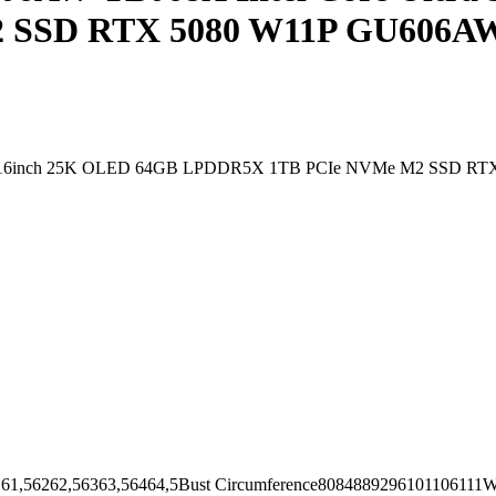
 SSD RTX 5080 W11P GU606A
9 16inch 25K OLED 64GB LPDDR5X 1TB PCIe NVMe M2 SSD RTX 
62,56363,56464,5Bust Circumference8084889296101106111Wai