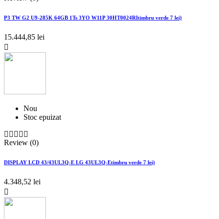
P3 TW G2 U9-285K 64GB 1Ts 3YO W11P 30HT0024RItimbru verde 7 lei)
15.444,85 lei

Nou
Stoc epuizat





Review (0)
DISPLAY LCD 43/43UL3Q-E LG 43UL3Q-Etimbru verde 7 lei)
4.348,52 lei
