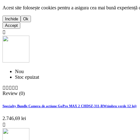
Acest site folosește cookies pentru a asigura cea mai bună experiență 
Inchide
Ok
Accept

Nou
Stoc epuizat





Review (0)
Specialty Bundle Camera de actiune GoPro MAX 2 CHDSZ-311-RWtimbru verde 12 lei)
2.746,69 lei
