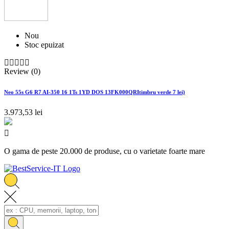
Nou
Stoc epuizat





Review (0)
Neo 55s G6 R7 AI-350 16 1Ts 1YD DOS 13FK000QRItimbru verde 7 lei)
3.973,53 lei

O gama de peste 20.000 de produse, cu o varietate foarte mare