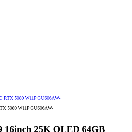
SD RTX 5080 W11P GU606AW-
9 16inch 25K OLED 64GB