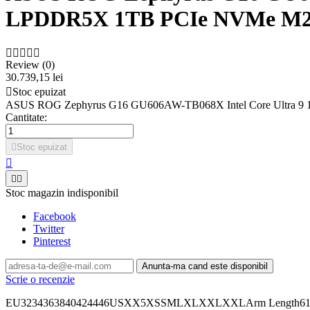
LPDDR5X 1TB PCIe NVMe M2





Review (0)
30.739,15 lei

Stoc epuizat
ASUS ROG Zephyrus G16 GU606AW-TB068X Intel Core Ultra 
Cantitate:

Stoc epuizat



Stoc magazin indisponibil
Facebook
Twitter
Pinterest
Anunta-ma cand este disponibil
Scrie o recenzie
EU3234363840424446USXX5XSSMLXLXXLXXLArm Length6161,562