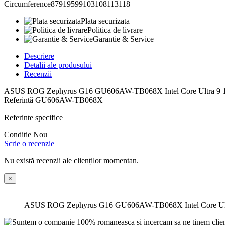
Circumference87919599103108113118
Plata securizata
Politica de livrare
Garantie & Service
Descriere
Detalii ale produsului
Recenzii
ASUS ROG Zephyrus G16 GU606AW-TB068X Intel Core Ultra 
Referintă
GU606AW-TB068X
Referinte specifice
Conditie
Nou
Scrie o recenzie
Nu există recenzii ale clienților momentan.
×
ASUS ROG Zephyrus G16 GU606AW-TB068X Intel Core U