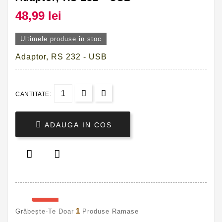
48,99 lei
Ultimele produse in stoc
Adaptor, RS 232 - USB
CANTITATE:

ADAUGA IN COS


1
Grăbește-Te Doar
Produse Ramase