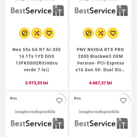






Neo 55s G6 R7 AI-350
PNY NVIDIA RTX PRO
16 1Ts 1YD DOS
2000 Blackwell OEM
13FK000QRItimbru
Version- PCI-Express
verde 7 lei)
x16 Gen 50- Dual Slot-
16 GB GDDR7 ECC
3.973,53 lei
4.667,57 lei
128-bit- 4x Mini DP
21b- HDCP
Nou
Nou
favorite_border
favorite_border