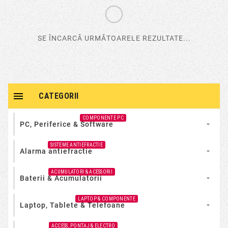
SE ÎNCARCĂ URMĂTOARELE REZULTATE...

CATEGORII
COMPONENTE PC
PC, Periferice & Software

SISTEME ANTIEFRACTIE
Alarma antiefractie

ACUMULATORI & ACESSORII
Baterii & Acumulatorii

LAPTOP & COMPONENTE
Laptop, Tablete & Telefoane

ACCESS, PONTAJ & ELECTRO