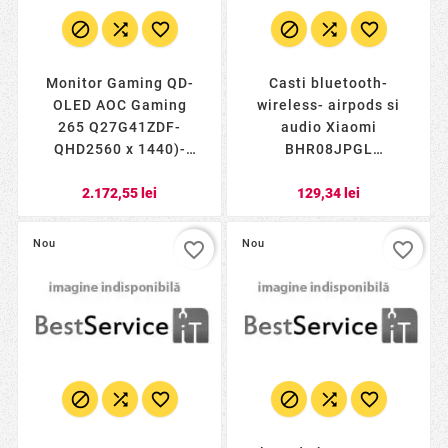






Monitor Gaming QD-
Casti bluetooth-
OLED AOC Gaming
wireless- airpods si
265 Q27G41ZDF-
audio Xiaomi
QHD2560 x 1440)-
BHR08JPGL
HDMI- DisplayPort-
BHR08JPGLtimbru
2.172,55 lei
129,34 lei
240 Hz- 003 msNegru)
verde 018 lei)
Q27G41ZDFtimbru
verde
Nou
Nou
favorite_border
favorite_border





