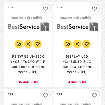
Nou
Nou
favorite_border
favorite_border






P3 TW G2 U9-285K
DISPLAY LCD
64GB 1Ts 3YO W11P
43/43UL3Q-E LG
30HT0024RItimbru
43UL3Q-Etimbru
verde 7 lei)
verde 7 lei)
15.444,85 lei
4.348,52 lei
Nou
Nou
favorite_border
favorite_border