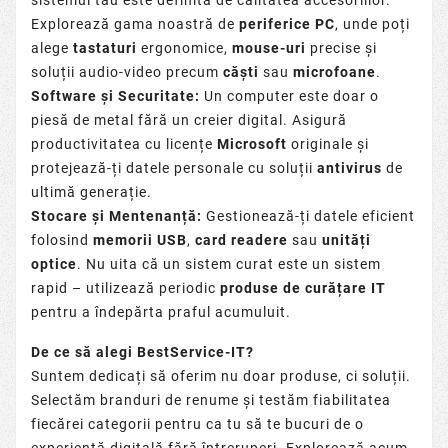
Explorează gama noastră de
periferice PC
, unde poți
alege
tastaturi
ergonomice,
mouse-uri
precise și
soluții audio-video precum
căști
sau
microfoane
.
Software și Securitate:
Un computer este doar o
piesă de metal fără un creier digital. Asigură
productivitatea cu licențe
Microsoft
originale și
protejează-ți datele personale cu soluții
antivirus
de
ultimă generație.
Stocare și Mentenanță:
Gestionează-ți datele eficient
folosind
memorii USB
,
card readere
sau
unități
optice
. Nu uita că un sistem curat este un sistem
rapid – utilizează periodic
produse de curățare IT
pentru a îndepărta praful acumuluit.
De ce să alegi BestService-IT?
Suntem dedicați să oferim nu doar produse, ci soluții.
Selectăm branduri de renume și testăm fiabilitatea
fiecărei categorii pentru ca tu să te bucuri de o
experiență digitală fără întreruperi. Explorează acum