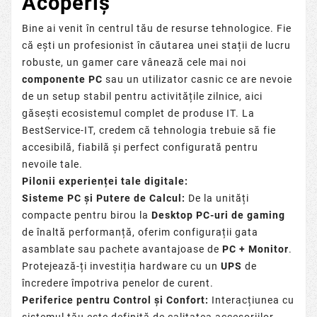
Acoperiș
Bine ai venit în centrul tău de resurse tehnologice. Fie
că ești un profesionist în căutarea unei stații de lucru
robuste, un gamer care vânează cele mai noi
componente PC
sau un utilizator casnic ce are nevoie
de un setup stabil pentru activitățile zilnice, aici
găsești ecosistemul complet de produse IT. La
BestService-IT, credem că tehnologia trebuie să fie
accesibilă, fiabilă și perfect configurată pentru
nevoile tale.
Pilonii experienței tale digitale:
Sisteme PC și Putere de Calcul:
De la unități
compacte pentru birou la
Desktop PC-uri de gaming
de înaltă performanță, oferim configurații gata
asamblate sau pachete avantajoase de
PC + Monitor
.
Protejează-ți investiția hardware cu un
UPS
de
încredere împotriva penelor de curent.
Periferice pentru Control și Confort:
Interacțiunea cu
sistemul tău este definită de calitatea accesoriilor.