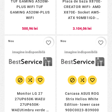
TUF GAMING A520M-
Placa de baza X870E-
PLUS WIFI TUF
CREATOR WIFI- AMD
GAMING A520M-PLUS
X870E- Socket AM5-
WIFI
ATX 90MB1IG0-
M0EAY0
500,96 lei
3.104,06 lei
Nou
Nou
favorite_border
favorite_border






Monitor LG 27
Carcasa ASUS ROG
27UP650K-WAEU
Strix Helios White
27UP650K-
Edition- tower case
WAEUtimbru verde 7
90DC0023-B39000