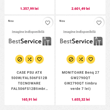
lei)
1.357,99 lei
2.601,49 lei
Nou
Nou
favorite_border
favorite_border






CASE PSU ATX
MONITOARE Benq 27
500W/FAL506FS12B
GW2790QT
TECNOWARE
GW2790QT timbru
FAL506FS12Btimbru
verde 7 lei)
verde 2 lei)
165,91 lei
1.655,32 lei