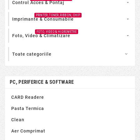
Control Acces & Pontaj

PRINTER, TONER, RIBBON, CHIP
Imprimante & Consumabile

FOTO, VIDEO & HIGROMETRE
Foto, Video & Climatizare

Toate categoriile

PC, PERIFERICE & SOFTWARE
CARD Readere
Pasta Termica
Clean
Aer Comprimat