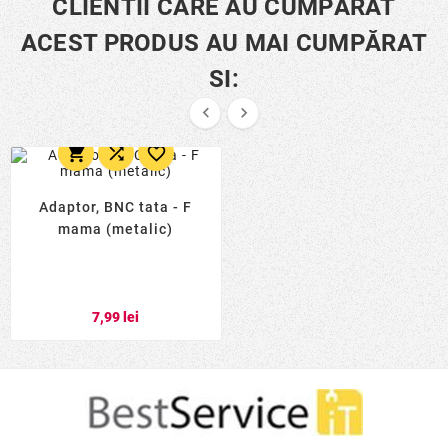
CLIENTII CARE AU CUMPĂRAT
ACEST PRODUS AU MAI CUMPĂRAT
SI:





Adaptor, BNC tata - F
mama (metalic)
7,99 lei