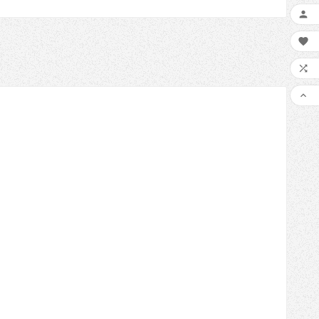



