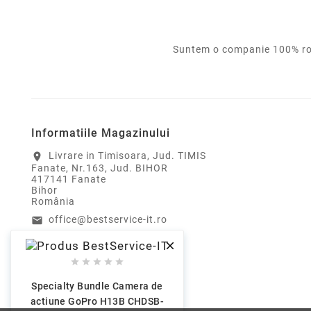
Suntem o companie 100% rom
Informatiile Magazinului
Livrare in Timisoara, Jud. TIMIS
location_on
Fanate, Nr.163, Jud. BIHOR
417141 Fanate
Bihor
România
office@bestservice-it.ro
email
0770 973 022
call






Specialty Bundle Camera de
actiune GoPro H13B CHDSB-