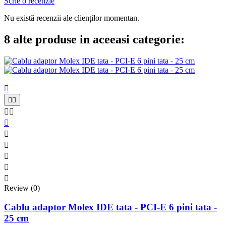
Scrie o recenzie
Nu există recenzii ale clienților momentan.
8 alte produse in aceeasi categorie:











Review (0)
Cablu adaptor Molex IDE tata - PCI-E 6 pini tata -
25 cm