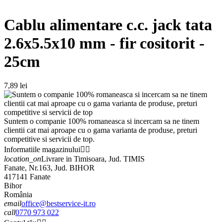
Cablu alimentare c.c. jack tata
2.6x5.5x10 mm - fir cositorit -
25cm
7,89 lei
Suntem o companie 100% romaneasca si incercam sa ne tinem
clientii cat mai aproape cu o gama varianta de produse, preturi
competitive si servicii de top.
Informatiile magazinului


location_on
Livrare in Timisoara, Jud. TIMIS
Fanate, Nr.163, Jud. BIHOR
417141 Fanate
Bihor
România
email
office@bestservice-it.ro
call
0770 973 022