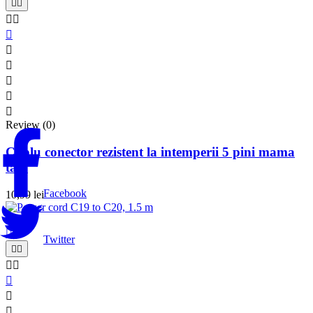










Review (0)
Cablu conector rezistent la intemperii 5 pini mama
tata
Facebook
10,99 lei

Twitter






