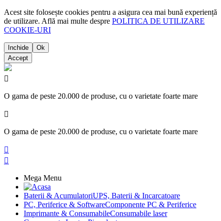
Acest site folosește cookies pentru a asigura cea mai bună experiență
de utilizare. Află mai multe despre
POLITICA DE UTILIZARE
COOKIE-URI
Inchide
Ok
Accept

O gama de peste 20.000 de produse, cu o varietate foarte mare

O gama de peste 20.000 de produse, cu o varietate foarte mare


Mega Menu
Baterii & Acumulatori
UPS, Baterii & Incarcatoare
PC, Periferice & Software
Componente PC & Periferice
Imprimante & Consumabile
Consumabile laser