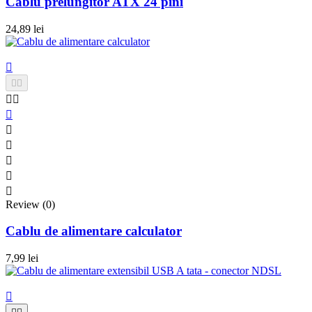
Cablu prelungitor ATX 24 pini
24,89 lei











Review (0)
Cablu de alimentare calculator
7,99 lei
