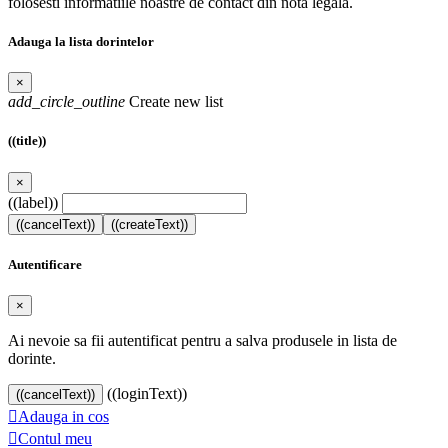
folosesti informatiile noastre de contact din nota legala.
Adauga la lista dorintelor
×
add_circle_outline
Create new list
((title))
×
((label))
((cancelText))
((createText))
Autentificare
×
Ai nevoie sa fii autentificat pentru a salva produsele in lista de
dorinte.
((loginText))
((cancelText))

Adauga in cos

Contul meu