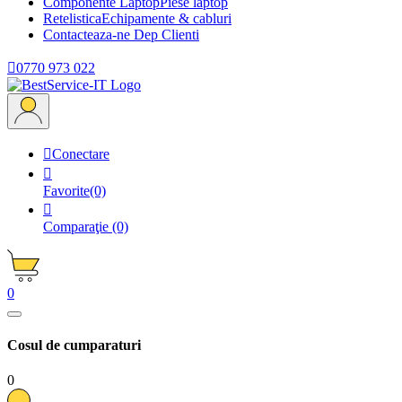
Componente Laptop
Piese laptop
Retelistica
Echipamente & cabluri
Contacteaza-ne
Dep Clienti

0770 973 022

Conectare

Favorite
(0)

Comparaţie
(0)
0
Cosul de cumparaturi
0