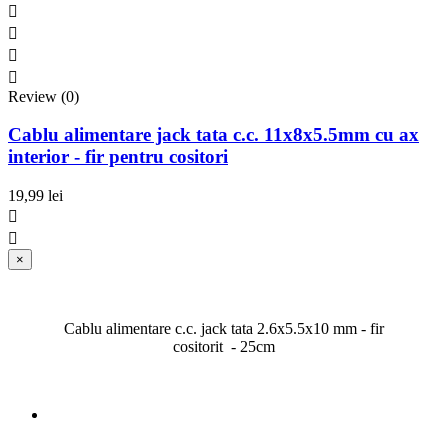




Review (0)
Cablu alimentare jack tata c.c. 11x8x5.5mm cu ax
interior - fir pentru cositori
19,99 lei


×
Cablu alimentare c.c. jack tata 2.6x5.5x10 mm - fir
cositorit - 25cm