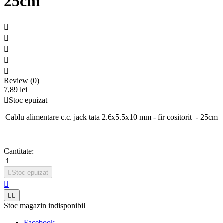
25cm





Review (0)
7,89 lei

Stoc epuizat
Cablu alimentare c.c. jack tata 2.6x5.5x10 mm - fir cositorit - 25cm
Cantitate:

Stoc epuizat



Stoc magazin indisponibil
Facebook