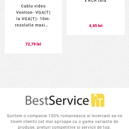
x RCA tata
Cablu video
Vention- VGA(T)
la VGA(T)- 10m-
rezolutie maxima
4,45 lei
1080p la 60 Hz-
conectori auriti-
cupru- invelis
72,79 lei
PVC- filtre de fer
Suntem o companie 100% romaneasca si incercam sa ne
tinem clientii cat mai aproape cu o gama varianta de
produse, preturi competitive si servicii de top.