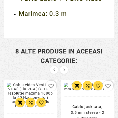
Marimea: 0.3 m
8 ALTE PRODUSE IN ACEEASI
CATEGORIE:





favorite_border
favorite_border



Cablu jack tata,
3.5 mm stereo - 2