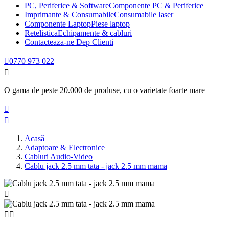
PC, Periferice & Software
Componente PC & Periferice
Imprimante & Consumabile
Consumabile laser
Componente Laptop
Piese laptop
Retelistica
Echipamente & cabluri
Contacteaza-ne
Dep Clienti

0770 973 022

O gama de peste 20.000 de produse, cu o varietate foarte mare


Acasă
Adaptoare & Electronice
Cabluri Audio-Video
Cablu jack 2.5 mm tata - jack 2.5 mm mama


