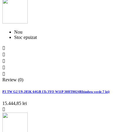
Nou
Stoc epuizat





Review (0)
P3 TW G2 U9-285K 64GB 1Ts 3YO W11P 30HT0024RItimbru verde 7 lei)
15.444,85 lei
