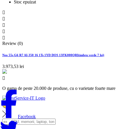
Stoc epuizat





Review (0)
Neo 55s G6 R7 AI-350 16 1Ts 1YD DOS 13FK000QRItimbru verde 7 lei)
3.973,53 lei

O gama de peste 20.000 de produse, cu o varietate foarte mare
Facebook