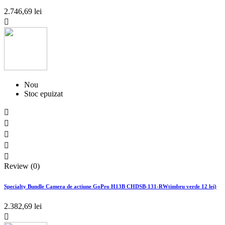
2.746,69 lei

Nou
Stoc epuizat





Review (0)
Specialty Bundle Camera de actiune GoPro H13B CHDSB-131-RWtimbru verde 12 lei)
2.382,69 lei
