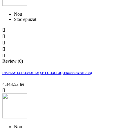
Nou
Stoc epuizat





Review (0)
DISPLAY LCD 43/43UL3Q-E LG 43UL3Q-Etimbru verde 7 lei)
4.348,52 lei

Nou