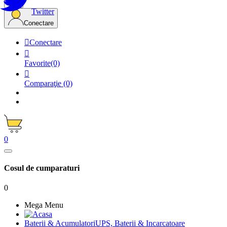
Twitter
Conectare

Conectare

Favorite
(0)

Comparaţie
(0)
0
Cosul de cumparaturi
0
Mega Menu
Baterii & Acumulatori
UPS, Baterii & Incarcatoare