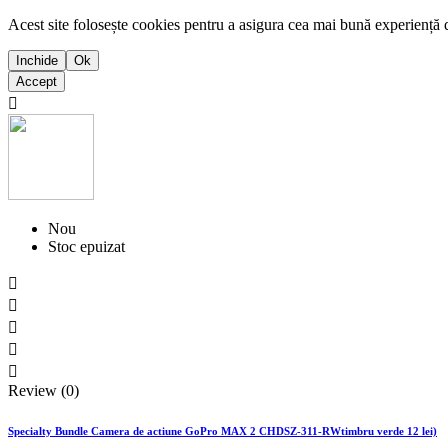
Acest site folosește cookies pentru a asigura cea mai bună experiență 
Inchide
Ok
Accept

Nou
Stoc epuizat





Review (0)
Specialty Bundle Camera de actiune GoPro MAX 2 CHDSZ-311-RWtimbru verde 12 lei)