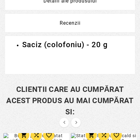
Detalii ale produsului
Recenzii
Saciz (colofoniu) - 20 g
CLIENTII CARE AU CUMPĂRAT
ACEST PRODUS AU MAI CUMPĂRAT
SI:







