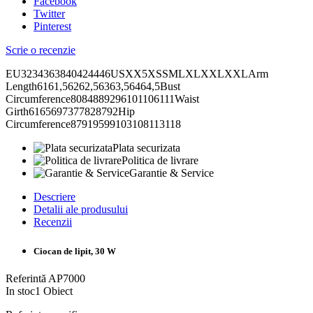
Facebook
Twitter
Pinterest
Scrie o recenzie
EU3234363840424446USXX5XSSMLXLXXLXXLArm
Length6161,56262,56363,56464,5Bust
Circumference8084889296101106111Waist
Girth6165697377828792Hip
Circumference87919599103108113118
Plata securizata
Politica de livrare
Garantie & Service
Descriere
Detalii ale produsului
Recenzii
Ciocan de lipit, 30 W
Referintă
AP7000
In stoc
1 Obiect