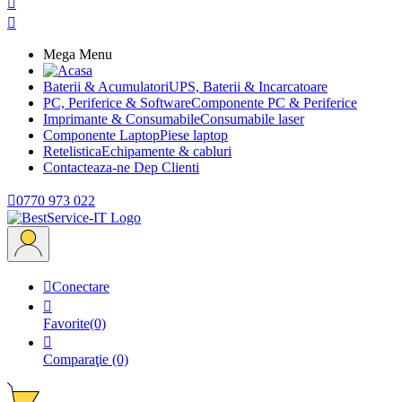


Mega Menu
Baterii & Acumulatori
UPS, Baterii & Incarcatoare
PC, Periferice & Software
Componente PC & Periferice
Imprimante & Consumabile
Consumabile laser
Componente Laptop
Piese laptop
Retelistica
Echipamente & cabluri
Contacteaza-ne
Dep Clienti

0770 973 022

Conectare

Favorite
(0)

Comparaţie
(0)