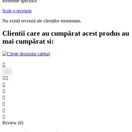
Referinte specifice
Scrie o recenzie
Nu există recenzii ale clienților momentan.
Clientii care au cumpărat acest produs au
mai cumpărat si:











Review (0)