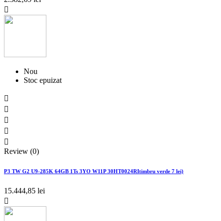

Nou
Stoc epuizat





Review (0)
P3 TW G2 U9-285K 64GB 1Ts 3YO W11P 30HT0024RItimbru verde 7 lei)
15.444,85 lei
