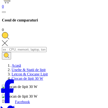
0
Cosul de cumparaturi
0
Acasă
Unelte & Statii de lipit
Letcon & Ciocane Lipit
Ciocan de lipit 30 W



Facebook