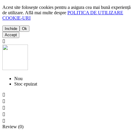
Acest site folosește cookies pentru a asigura cea mai bună experiență
de utilizare. Află mai multe despre
POLITICA DE UTILIZARE
COOKIE-URI
Inchide
Ok
Accept

Nou
Stoc epuizat





Review (0)