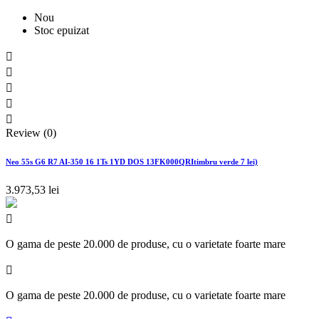
Nou
Stoc epuizat





Review (0)
Neo 55s G6 R7 AI-350 16 1Ts 1YD DOS 13FK000QRItimbru verde 7 lei)
3.973,53 lei

O gama de peste 20.000 de produse, cu o varietate foarte mare

O gama de peste 20.000 de produse, cu o varietate foarte mare