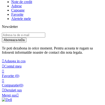
Note de credit
Adrese
Cupoane
Favorite
Alertele mele
Newsletter
Aboneaza-te
Da
Te poti dezabona in orice moment. Pentru aceasta te rugam sa
folosesti informatiile noastre de contact din nota legala.

Adauga in cos

Contul meu

Favorite
(0)

Comparaţie(
0
)

Derulați sus
Mergi sus
