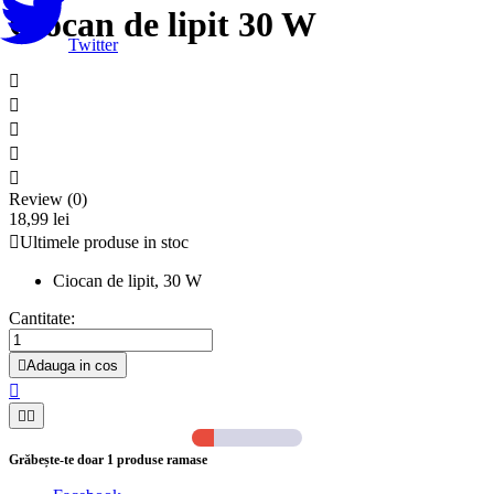
Ciocan de lipit 30 W
Twitter





Review (0)
18,99 lei

Ultimele produse in stoc
Ciocan de lipit, 30 W
Cantitate:

Adauga in cos



Grăbește-te doar
1
produse ramase