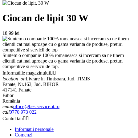
Ciocan de lipit 30 W
18,99 lei
Suntem o companie 100% romaneasca si incercam sa ne tinem
clientii cat mai aproape cu o gama varianta de produse, preturi
competitive si servicii de top.
Informatiile magazinului


location_on
Livrare in Timisoara, Jud. TIMIS
Fanate, Nr.163, Jud. BIHOR
417141 Fanate
Bihor
România
email
office@bestservice-it.ro
call
0770 973 022
Contul tău


Informatii personale
Comenzi