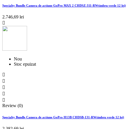
Specialty Bundle Camera de actiune GoPro MAX 2 CHDSZ-311-RWtimbru verde 12 lei)
2.746,69 lei

Nou
Stoc epuizat





Review (0)
Specialty Bundle Camera de actiune GoPro H13B CHDSB-131-RWtimbru verde 12 lei)
2.382,69 lei