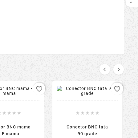



favorite_border
favorite_border










tor BNC mama
Conector BNC tata
- F mama
90 grade