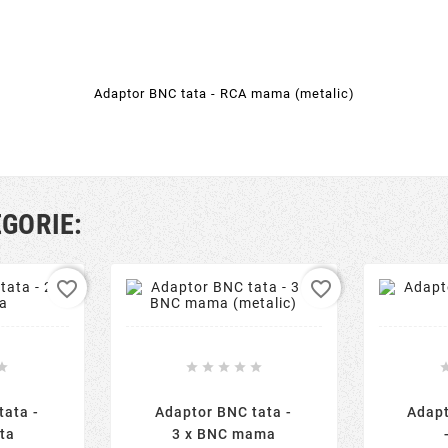
Adaptor BNC tata - RCA mama (metalic)
EGORIE:
favorite_border
favorite_border






tata -
Adaptor BNC tata -
Adap
ta
3 x BNC mama