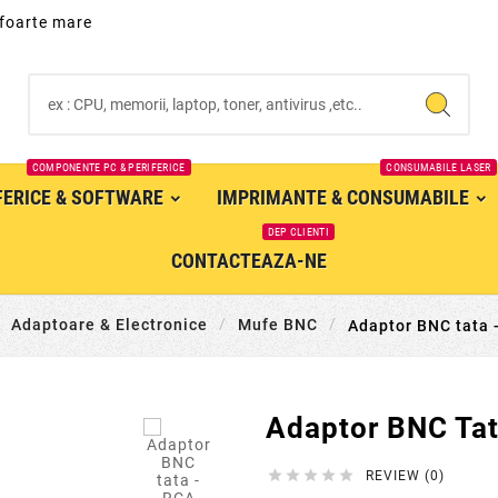
 foarte mare
COMPONENTE PC & PERIFERICE
CONSUMABILE LASER
IFERICE & SOFTWARE
IMPRIMANTE & CONSUMABILE
DEP CLIENTI
CONTACTEAZA-NE
Adaptoare & Electronice
Mufe BNC
Adaptor BNC tata

Adaptor BNC Ta





REVIEW (0)