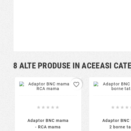
8 ALTE PRODUSE IN ACEEASI CAT
favorite_border









Adaptor BNC mama
Adaptor BNC 
- RCA mama
2 borne ta