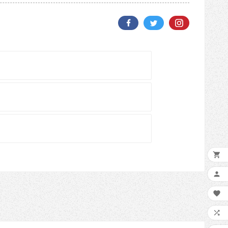



