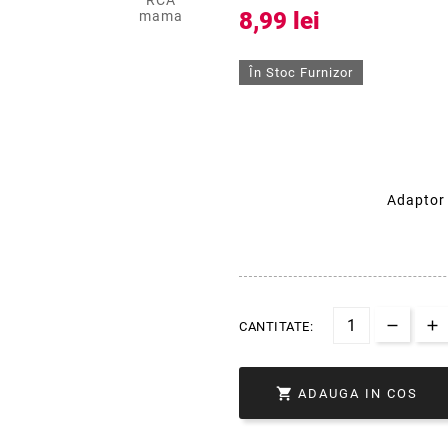
8,99 lei
În Stoc Furnizor
Adaptor
CANTITATE:

ADAUGA IN COS