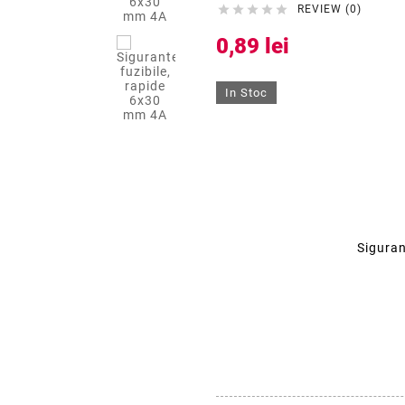





REVIEW (0)
0,89 lei
In Stoc
Siguran