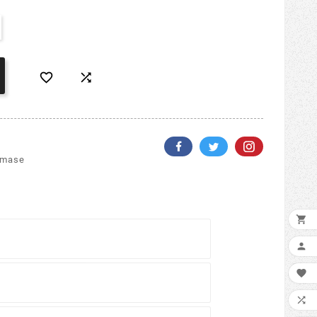


amase



