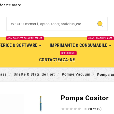
 foarte mare
COMPONENTE PC & PERIFERICE
CONSUMABILE LASER
IFERICE & SOFTWARE
IMPRIMANTE & CONSUMABILE
DEP CLIENTI
CONTACTEAZA-NE
casă
Unelte & Statii de lipit
Pompe Vacuum
Pompa co
Pompa Cositor





REVIEW (0)