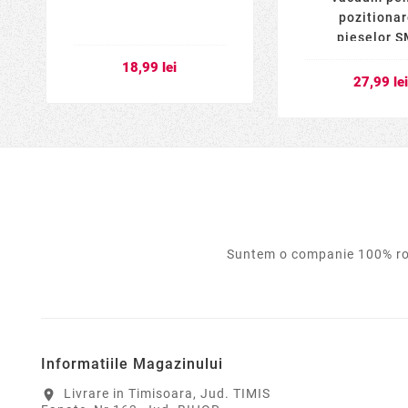
pozitiona
pieselor 
18,99 lei
27,99 le
Suntem o companie 100% rom
Informatiile Magazinului
Livrare in Timisoara, Jud. TIMIS
location_on