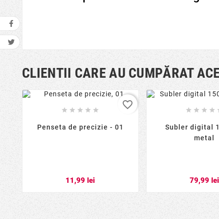
CLIENTII CARE AU CUMPĂRAT AC
favorite_border









Penseta de precizie - 01
Subler digital
metal
11,99 lei
79,99 le