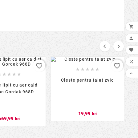






favorite_border
favorite_border











Cleste pentru taiat zvic
 lipit cu aer cald
con Gordak 968D
19,99 lei
569,99 lei