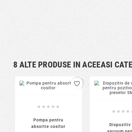
8 ALTE PRODUSE IN ACEEASI CAT
favorite_border









Pompa pentru
Dispozitiv
absortie cositor
vacuum pen