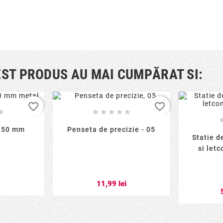
EST PRODUS AU MAI CUMPĂRAT SI:
favorite_border
favorite_border






 150 mm
Penseta de precizie - 05
Statie de
si let
i
11,99 lei