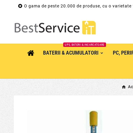

O gama de peste 20.000 de produse, cu o varietate
UPS, BATERII & INCARCATOARE
BATERII & ACUMULATORI
PC, PER
A