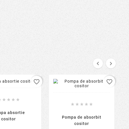


favorite_border
favorite_border










pa absortie
Pompa de absorbit
cositor
cositor