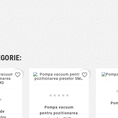
EGORIE:
favorite_border
favorite_border






Pom
Pompa vacuum
 de
pentru pozitionarea
tru