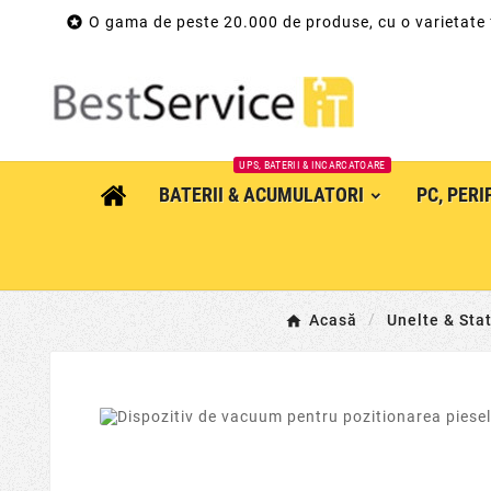

O gama de peste 20.000 de produse, cu o varietate
UPS, BATERII & INCARCATOARE
BATERII & ACUMULATORI
PC, PER
Acasă
Unelte & Stati