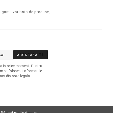
o gama varianta de produse,
ABONEAZA-TE
a in orice moment. Pentru
m sa folosesti informatiile
act din nota legala.
Află mai multe despre