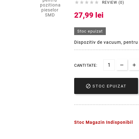





REVIEW (0)
27,99 lei
Stoc epuizat
Dispozitiv de vacuum, pentru
CANTITATE:

STOC EPUIZAT
Stoc Magazin Indisponibil