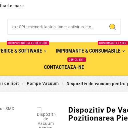
 foarte mare
COMPONENTE PC & PERIFERICE
CONSUMABILE LASER
IFERICE & SOFTWARE
IMPRIMANTE & CONSUMABILE
DEP CLIENTI
CONTACTEAZA-NE
i de lipit
Pompe Vacuum
Dispozitiv de vacuum pentru 

Dispozitiv De V
Pozitionarea Pi