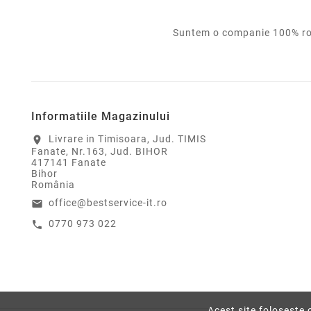
Suntem o companie 100% rom
Informatiile Magazinului
Livrare in Timisoara, Jud. TIMIS
location_on
Fanate, Nr.163, Jud. BIHOR
417141 Fanate
Bihor
România
office@bestservice-it.ro
email
0770 973 022
call






Specialty Bundle Camera de
actiune GoPro H13B CHDSB-
131-RWtimbru verde 12 lei)
Acest site folosește