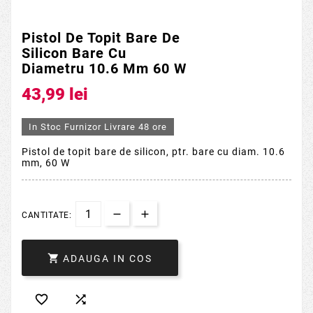
Pistol De Topit Bare De
Silicon Bare Cu
Diametru 10.6 Mm 60 W
43,99 lei
In Stoc Furnizor Livrare 48 ore
Pistol de topit bare de silicon, ptr. bare cu diam. 10.6
mm, 60 W
CANTITATE:

ADAUGA IN COS

