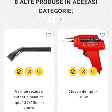
8 ALTE PRODUSE IN ACEEASI
CATEGORIE:


favorite_border
favorite_border






Varf de rezerva
Ciocan de lipit -
curbat ciocan de
100W
lipit 120x15mm -
200 W