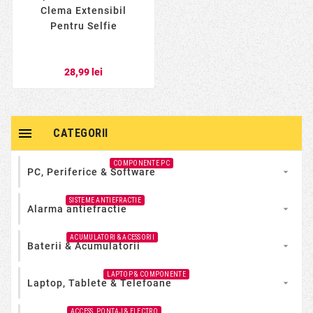
Clema Extensibil
Pentru Selfie
28,99 lei

CATEGORII
COMPONENTE PC
PC, Periferice & Software

SISTEME ANTIEFRACTIE
Alarma antiefractie

ACUMULATORI & ACESSORII
Baterii & Acumulatorii

LAPTOP & COMPONENTE
Laptop, Tablete & Telefoane

ACCESS, PONTAJ & ELECTRO