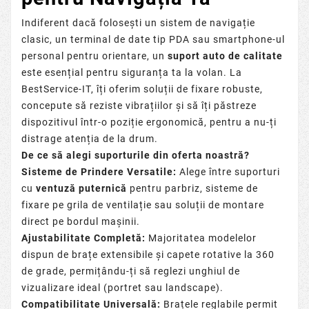
Indiferent dacă folosești un sistem de navigație
clasic, un terminal de date tip PDA sau smartphone-ul
personal pentru orientare, un
suport auto de calitate
este esențial pentru siguranța ta la volan. La
BestService-IT, îți oferim soluții de fixare robuste,
concepute să reziste vibrațiilor și să îți păstreze
dispozitivul într-o poziție ergonomică, pentru a nu-ți
distrage atenția de la drum.
De ce să alegi suporturile din oferta noastră?
Sisteme de Prindere Versatile:
Alege între suporturi
cu
ventuză puternică
pentru parbriz, sisteme de
fixare pe grila de ventilație sau soluții de montare
direct pe bordul mașinii.
Ajustabilitate Completă:
Majoritatea modelelor
dispun de brațe extensibile și capete rotative la 360
de grade, permițându-ți să reglezi unghiul de
vizualizare ideal (portret sau landscape).
Compatibilitate Universală:
Brațele reglabile permit