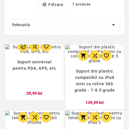

Filtrare
7 produse

Relevanta






Suport universal
pentru PDA, GPS, etc
Suport din plastic
compatibil cu iPad
mini cu rotire 360
grade - 7-8.5 grade
29,99 lei
139,99 lei





