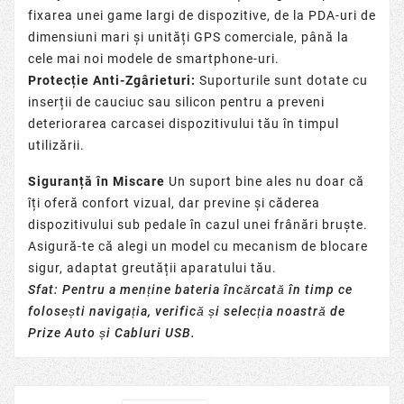
fixarea unei game largi de dispozitive, de la PDA-uri de
dimensiuni mari și unități GPS comerciale, până la
cele mai noi modele de smartphone-uri.
Protecție Anti-Zgârieturi:
Suporturile sunt dotate cu
inserții de cauciuc sau silicon pentru a preveni
deteriorarea carcasei dispozitivului tău în timpul
utilizării.
Siguranță în Miscare
Un suport bine ales nu doar că
îți oferă confort vizual, dar previne și căderea
dispozitivului sub pedale în cazul unei frânări bruște.
Asigură-te că alegi un model cu mecanism de blocare
sigur, adaptat greutății aparatului tău.
Sfat: Pentru a menține bateria încărcată în timp ce
folosești navigația, verifică și selecția noastră de
Prize Auto
și
Cabluri USB
.