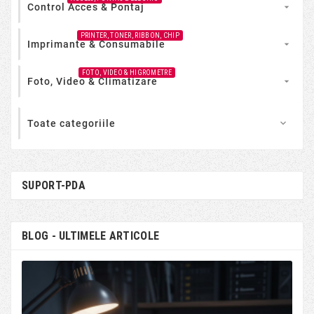
Control Acces & Pontaj

PRINTER, TONER, RIBBON, CHIP
Imprimante & Consumabile

FOTO, VIDEO & HIGROMETRE
Foto, Video & Climatizare

Toate categoriile

SUPORT-PDA
BLOG - ULTIMELE ARTICOLE