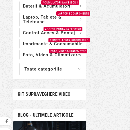
ACUMULATORI & ACESSORII
Baterii & Acumulatorii

LAPTOP & COMPONENTE
Laptop, Tablete &

Telefoane
ACCESS, PONTAJ & ELECTRO
Control Acces & Pontaj

PRINTER, TONER, RIBBON, CHIP
Imprimante & Consumabile

FOTO, VIDEO & HIGROMETRE
Foto, Video & Climatizare

Toate categoriile

KIT SUPRAVEGHERE VIDEO
BLOG - ULTIMELE ARTICOLE