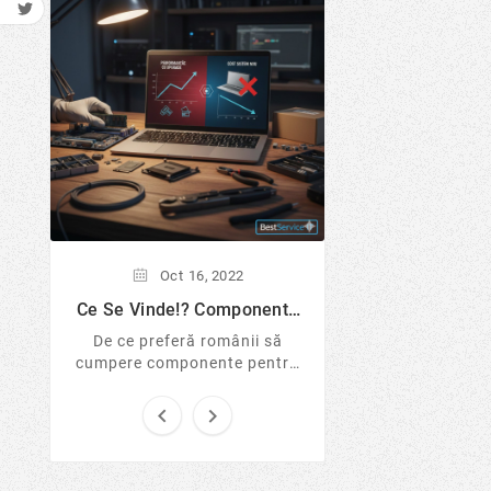
Oct
16,
Lumea Windows-
Mai Putin S
Windows este cu
sigur pentru onli
Află de ce experți
Linux de pe US
tranzacții și cum 
protejezi 
Oct
16,
2022
Ce Se Vinde!? Componente
Pentru Laptop Si Desktop...
De ce preferă românii să
cumpere componente pentru
laptop și desktop în loc de
sisteme noi sigilate? Analizăm


tendințele pieței IT în 2026, ...