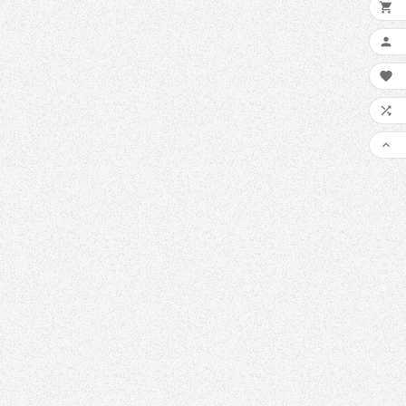
Oct
16,
2022

ware WannaCry

protejați împotriva
rii WannaCry si tot

e să știți despre
ul global de

cumpărare.
