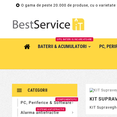

O gama de peste 20.000 de produse, cu o varietate
UPS, BATERII & INCARCATOARE
BATERII & ACUMULATORI
PC, PER

CATEGORII
KIT SUPRA
COMPONENTE PC
PC, Periferice & Software

KIT Supravegh
SISTEME ANTIEFRACTIE
Alarma antiefractie
