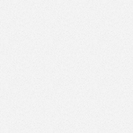
2022
Oct
16,
2022
Ului Este
Ransomware Bad Rabbit
Ransom
igura
 adevărat
Ransomware Bad Rabbit
Cum să vă 
ne banking?
descriere si modalitate de
răscumpără
i recomandă
preventie a infectiei.
ce trebui
B pentru
atac
poți să îți
răs
...