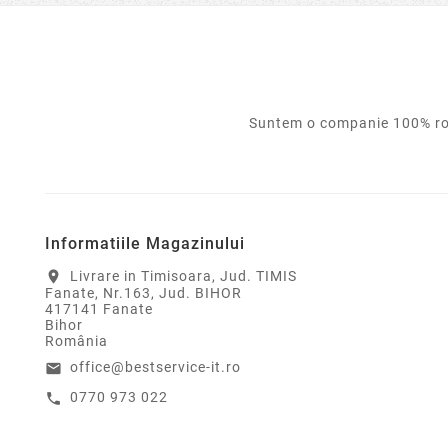
Suntem o companie 100% rom
Informatiile Magazinului
Livrare in Timisoara, Jud. TIMIS
location_on
Fanate, Nr.163, Jud. BIHOR
417141 Fanate
Bihor
România
office@bestservice-it.ro
email
0770 973 022
call