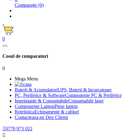
Comparaţie
(0)
0
Cosul de cumparaturi
0
Mega Menu
Baterii & Acumulatori
UPS, Baterii & Incarcatoare
PC, Periferice & Software
Componente PC & Periferice
Imprimante & Consumabile
Consumabile laser
Componente Laptop
Piese laptop
Retelistica
Echipamente & cabluri
Contacteaza-ne
Dep Clienti

0770 973 022
