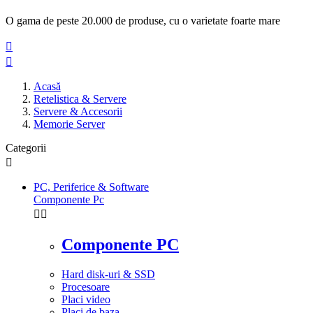
O gama de peste 20.000 de produse, cu o varietate foarte mare


Acasă
Retelistica & Servere
Servere & Accesorii
Memorie Server
Categorii

PC, Periferice & Software
Componente Pc


Componente PC
Hard disk-uri & SSD
Procesoare
Placi video
Placi de baza