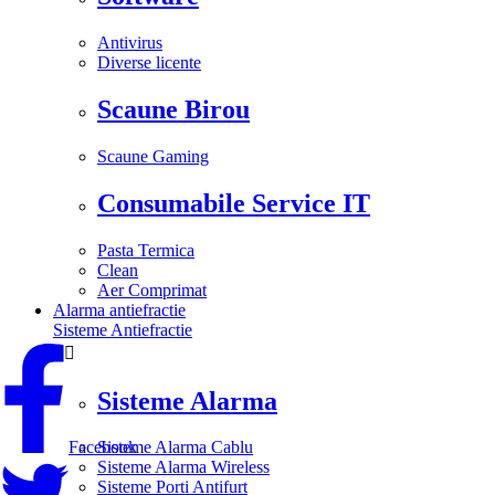
Antivirus
Diverse licente
Scaune Birou
Scaune Gaming
Consumabile Service IT
Pasta Termica
Clean
Aer Comprimat
Alarma antiefractie
Sisteme Antiefractie


Sisteme Alarma
Facebook
Sisteme Alarma Cablu
Sisteme Alarma Wireless
Sisteme Porti Antifurt