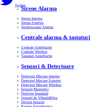
Twitter
Sirene Alarma
Sirena Interior
Sirena Exterior
Stroboscoape Alarma
Centrale alarma & tastaturi
Centrale Antiefractie
Centrale Wireless
Tastaturi Antiefractie
Senzori & Detectoare
Detectori Miscare Interior
Detectori Miscare Exterior
Detectori Miscare Wireless
Senzori Magnetici
Detector Inundatii
Senzori de Vibratii&Soc
Diversi Senzori
Bariere Fotoelectrice