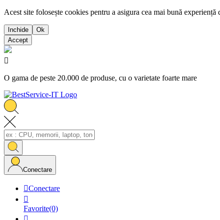
Acest site folosește cookies pentru a asigura cea mai bună experiență 
Inchide
Ok
Accept

O gama de peste 20.000 de produse, cu o varietate foarte mare
Conectare

Conectare

Favorite
(0)
