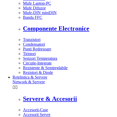
Mufe Laptop-PC
Mufe Difuzor
Mufe-DIN miniDIN
Banda FFC
Componente Electronice
Tranzistori
Condensatori
Punti Redresoare
Tiristori
Senzori Temperatura
Circuite-Integrate
Rezistente & Semireglabile
Rezistori & Diode
Retelistica & Servere
Network & Servere


Servere & Accesorii
Accesorii-Case
Accesorii Server