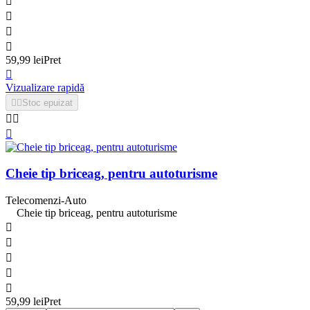




59,99 lei
Pret

Vizualizare rapidă


Stoc epuizat



Cheie tip briceag, pentru autoturisme
Telecomenzi-Auto
Cheie tip briceag, pentru autoturisme





59,99 lei
Pret