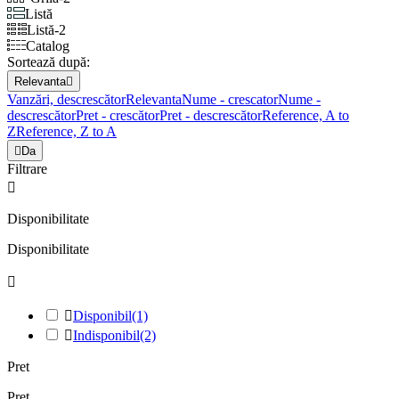
Listă
Listă-2
Catalog
Sortează după:
Relevanta

Vanzări, descrescător
Relevanta
Nume - crescator
Nume -
descrescător
Pret - crescător
Pret - descrescător
Reference, A to
Z
Reference, Z to A

Da
Filtrare

Disponibilitate
Disponibilitate


Disponibil
(1)

Indisponibil
(2)
Pret
Pret