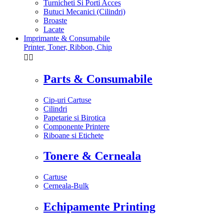
Turnicheti Si Porti Acces
Butuci Mecanici (Cilindri)
Broaste
Lacate
Imprimante & Consumabile
Printer, Toner, Ribbon, Chip


Parts & Consumabile
Cip-uri Cartuse
Cilindri
Papetarie si Birotica
Componente Printere
Riboane si Etichete
Tonere & Cerneala
Cartuse
Cerneala-Bulk
Echipamente Printing