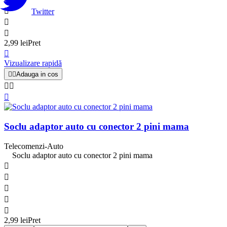

Twitter


2,99 lei
Pret

Vizualizare rapidă


Adauga in cos



Soclu adaptor auto cu conector 2 pini mama
Telecomenzi-Auto
Soclu adaptor auto cu conector 2 pini mama





2,99 lei
Pret