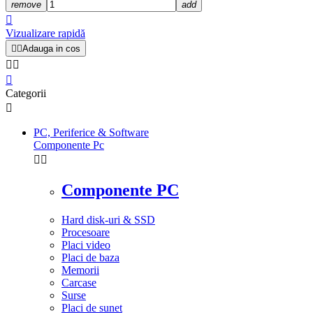
remove
add

Vizualizare rapidă


Adauga in cos



Categorii

PC, Periferice & Software
Componente Pc


Componente PC
Hard disk-uri & SSD
Procesoare
Placi video
Placi de baza
Memorii
Carcase
Surse
Placi de sunet