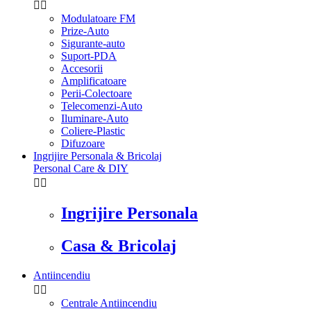


Modulatoare FM
Prize-Auto
Sigurante-auto
Suport-PDA
Accesorii
Amplificatoare
Perii-Colectoare
Telecomenzi-Auto
Iluminare-Auto
Coliere-Plastic
Difuzoare
Ingrijire Personala & Bricolaj
Personal Care & DIY


Ingrijire Personala
Casa & Bricolaj
Antiincendiu


Centrale Antiincendiu