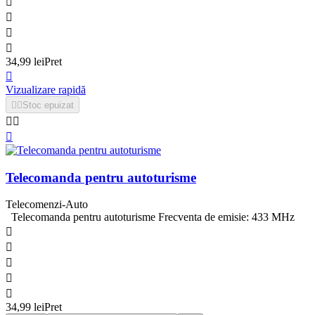




34,99 lei
Pret

Vizualizare rapidă


Stoc epuizat



Telecomanda pentru autoturisme
Telecomenzi-Auto
Telecomanda pentru autoturisme Frecventa de emisie: 433 MHz





34,99 lei
Pret