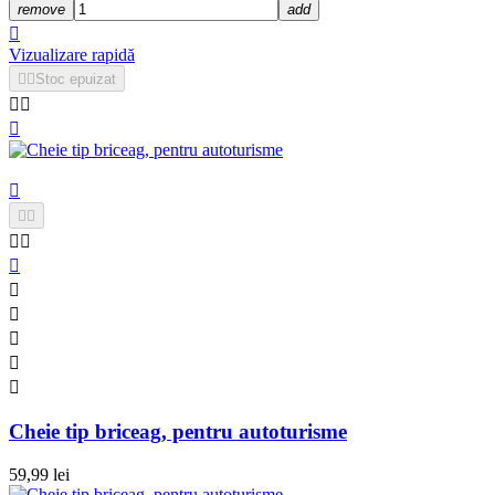
remove
add

Vizualizare rapidă


Stoc epuizat














Cheie tip briceag, pentru autoturisme
59,99 lei