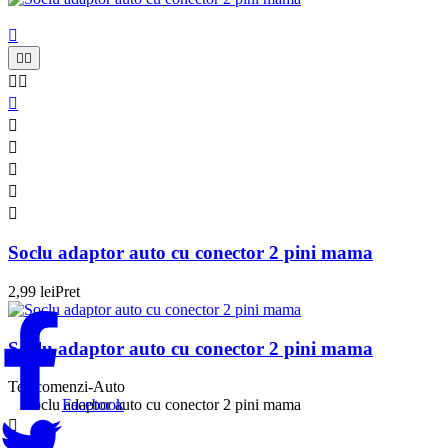











Soclu adaptor auto cu conector 2 pini mama
2,99 lei
Pret
Soclu adaptor auto cu conector 2 pini mama
Telecomenzi-Auto
Facebook
Soclu adaptor auto cu conector 2 pini mama

