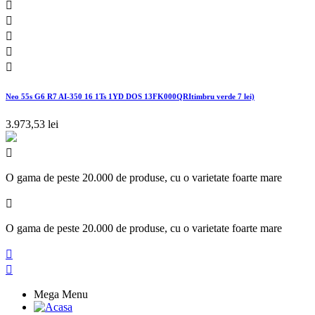





Neo 55s G6 R7 AI-350 16 1Ts 1YD DOS 13FK000QRItimbru verde 7 lei)
3.973,53 lei

O gama de peste 20.000 de produse, cu o varietate foarte mare

O gama de peste 20.000 de produse, cu o varietate foarte mare


Mega Menu