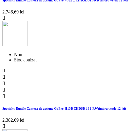
Specialty Bundle Camera de actiune GoPro MAX 2 CHDSZ-311-RWtimbru verde 12 lei)
2.746,69 lei

Nou
Stoc epuizat





Specialty Bundle Camera de actiune GoPro H13B CHDSB-131-RWtimbru verde 12 lei)
2.382,69 lei
