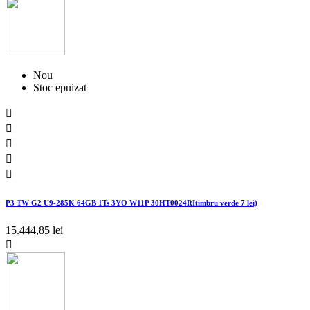
Nou
Stoc epuizat





P3 TW G2 U9-285K 64GB 1Ts 3YO W11P 30HT0024RItimbru verde 7 lei)
15.444,85 lei
