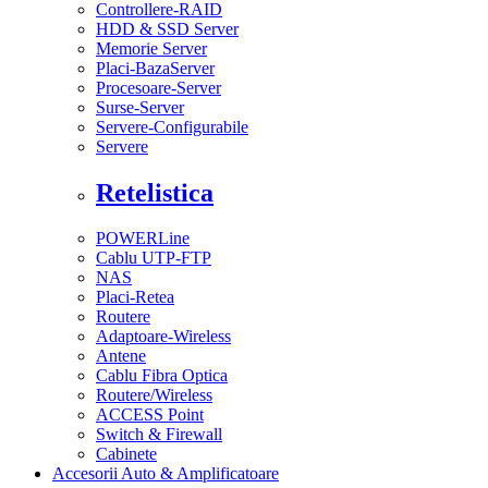
Controllere-RAID
HDD & SSD Server
Memorie Server
Placi-BazaServer
Procesoare-Server
Surse-Server
Servere-Configurabile
Servere
Retelistica
POWERLine
Cablu UTP-FTP
NAS
Placi-Retea
Routere
Adaptoare-Wireless
Antene
Cablu Fibra Optica
Routere/Wireless
ACCESS Point
Switch & Firewall
Cabinete
Accesorii Auto & Amplificatoare