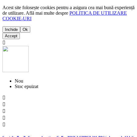
Acest site folosește cookies pentru a asigura cea mai bună experiență
de utilizare. Află mai multe despre
POLITICA DE UTILIZARE
COOKIE-URI
Inchide
Ok
Accept

Nou
Stoc epuizat




