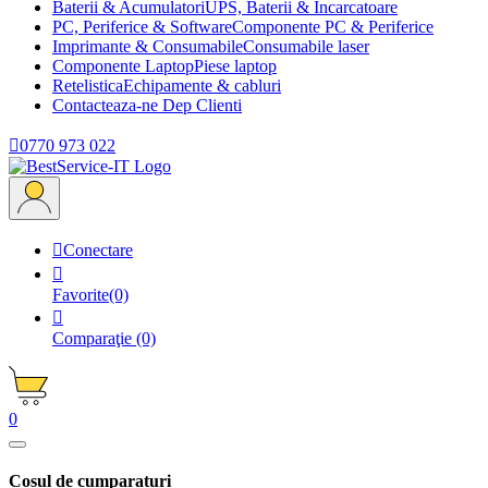
Baterii & Acumulatori
UPS, Baterii & Incarcatoare
PC, Periferice & Software
Componente PC & Periferice
Imprimante & Consumabile
Consumabile laser
Componente Laptop
Piese laptop
Retelistica
Echipamente & cabluri
Contacteaza-ne
Dep Clienti

0770 973 022

Conectare

Favorite
(0)

Comparaţie
(0)
0
Cosul de cumparaturi