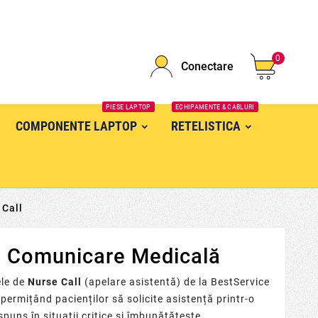
0
Conectare
PIESE LAPTOP
ECHIPAMENTE & CABLURI
COMPONENTE LAPTOP
RETELISTICA
 Call
și Comunicare Medicală
ele de
Nurse Call
(apelare asistentă) de la BestService
e, permițând pacienților să solicite asistență printr-o
puns în situații critice și îmbunătățește