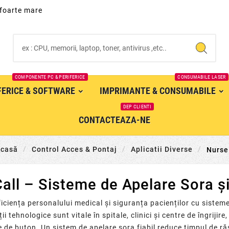
 foarte mare
COMPONENTE PC & PERIFERICE
CONSUMABILE LASER
IFERICE & SOFTWARE
IMPRIMANTE & CONSUMABILE
DEP CLIENTI
CONTACTEAZA-NE
casă
Control Acces & Pontaj
Aplicatii Diverse
Nurse
all – Sisteme de Apelare Sora 
iciența personalului medical și siguranța pacienților cu sistem
ții tehnologice sunt vitale în spitale, clinici și centre de îngrijir
 de buton. Un sistem de apelare sora fiabil reduce timpul de răs