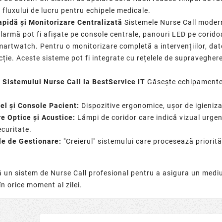
luxului de lucru pentru echipele medicale.
pidă și Monitorizare Centralizată
Sistemele Nurse Call modern
larmă pot fi afișate pe console centrale, panouri LED pe corid
martwatch
. Pentru o monitorizare completă a intervențiilor, da
cție. Aceste sisteme pot fi integrate cu rețelele de
supraveghere
Sistemului Nurse Call la BestService IT
Găsește echipamentel
el și Console Pacient:
Dispozitive ergonomice, ușor de igieniza
e Optice și Acustice:
Lămpi de coridor care indică vizual urgen
ecuritate.
le de Gestionare:
"Creierul" sistemului care procesează priorităț
un sistem de Nurse Call profesional pentru a asigura un mediu d
n orice moment al zilei.