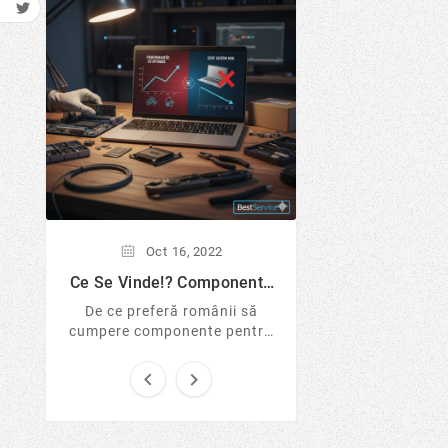
Oct
16,
Lumea Windows-
Mai Putin S
Windows este cu
sigur pentru onli
Află de ce experți
Linux de pe US
tranzacții și cum 
protejezi 
Oct
16,
2022
Ce Se Vinde!? Componente
Pentru Laptop Si Desktop...
De ce preferă românii să
cumpere componente pentru
laptop și desktop în loc de
sisteme noi sigilate? Analizăm


tendințele pieței IT în 2026, ...