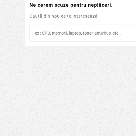
2022
Oct
16,
2022
Ne cerem scuze pentru neplăceri.
Ului Este
Ransomware Bad Rabbit
Ransom
igura
Caută din nou ce te interesează
 adevărat
Ransomware Bad Rabbit
Cum să vă 
ne banking?
descriere si modalitate de
răscumpără
i recomandă
preventie a infectiei.
ce trebui
B pentru
atac
poți să îți
răs
...