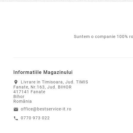
Suntem o companie 100% rom
Informatiile Magazinului
Livrare in Timisoara, Jud. TIMIS
location_on
Fanate, Nr.163, Jud. BIHOR
417141 Fanate
Bihor
România
office@bestservice-it.ro
email
0770 973 022
call