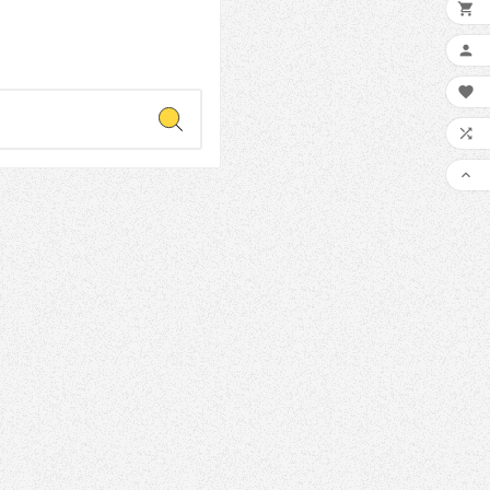
Oct
16,
2022

ware WannaCry

protejați împotriva
rii WannaCry si tot

e să știți despre
ul global de

cumpărare.
