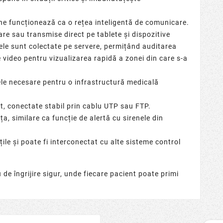
e funcționează ca o rețea inteligentă de comunicare.
oare sau transmise direct pe
tablete
și dispozitive
tele sunt colectate pe
servere
, permițând auditarea
 video
pentru vizualizarea rapidă a zonei din care s-a
e necesare pentru o infrastructură medicală
t, conectate stabil prin
cablu UTP sau FTP
.
ța, similare ca funcție de alertă cu
sirenele
din
ile și poate fi interconectat cu alte
sisteme control
e îngrijire sigur, unde fiecare pacient poate primi