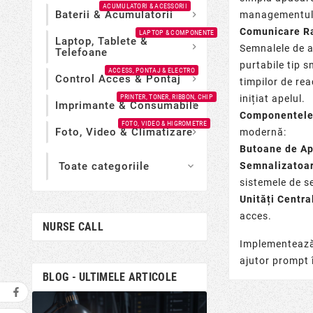
ACUMULATORI & ACESSORII
Baterii & Acumulatorii

managementul f
Comunicare Ra
LAPTOP & COMPONENTE
Laptop, Tablete &

Semnalele de a
Telefoane
purtabile tip
s
ACCESS, PONTAJ & ELECTRO
Control Acces & Pontaj

timpilor de rea
PRINTER, TONER, RIBBON, CHIP
inițiat apelul.
Imprimante & Consumabile

Componentele 
FOTO, VIDEO & HIGROMETRE
Foto, Video & Climatizare

modernă:
Butoane de Ap
Semnalizatoar
Toate categoriile

sistemele de s
Unități Centra
acces
.
NURSE CALL
Implementează 
ajutor prompt î
BLOG - ULTIMELE ARTICOLE