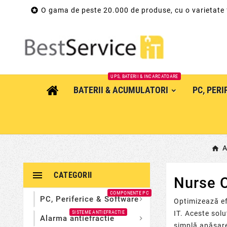

O gama de peste 20.000 de produse, cu o varietate
UPS, BATERII & INCARCATOARE
BATERII & ACUMULATORI
PC, PER
A

CATEGORII
Nurse C
COMPONENTE PC
PC, Periferice & Software

Optimizează ef
SISTEME ANTIEFRACTIE
IT. Aceste solu
Alarma antiefractie

simplă apăsare