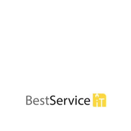





Detector de fum analog-adr
197,50 lei