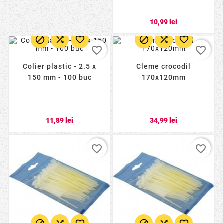
10,99 lei






favorite_border
favorite_border
Colier plastic - 2.5 x
Cleme crocodil
150 mm - 100 buc
170x120mm
11,89 lei
34,99 lei
favorite_border
favorite_border