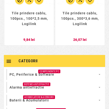






Tile prindere cablu,
Tile prindere cablu,
100pcs., 100*2,5 mm,
100pcs., 300*3,6 mm,
Logilink
Logilink
9,84 lei
26,07 lei

CATEGORII
COMPONENTE PC
PC, Periferice & Software

SISTEME ANTIEFRACTIE
Alarma antiefractie

ACUMULATORI & ACESSORII
Baterii & Acumulatorii
