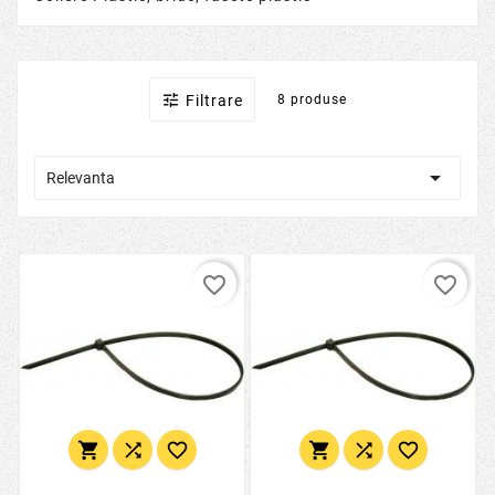

Filtrare
8 produse

Relevanta
favorite_border
favorite_border





