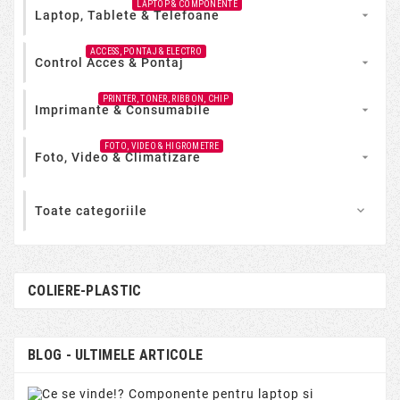
LAPTOP & COMPONENTE
Laptop, Tablete & Telefoane

ACCESS, PONTAJ & ELECTRO
Control Acces & Pontaj

PRINTER, TONER, RIBBON, CHIP
Imprimante & Consumabile

FOTO, VIDEO & HIGROMETRE
Foto, Video & Climatizare

Toate categoriile

COLIERE-PLASTIC
BLOG - ULTIMELE ARTICOLE