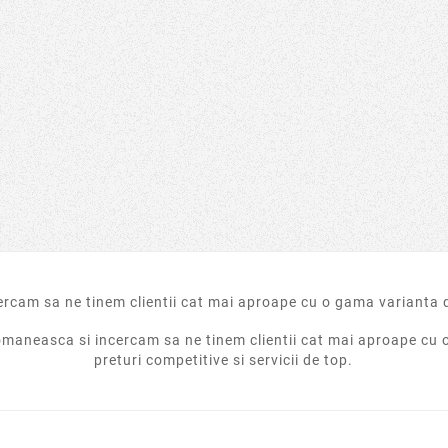
2022
Oct
16,
2022
Ului Este
Ransomware Bad Rabbit
Ransom
igura
 adevărat
Ransomware Bad Rabbit
Cum să vă 
ne banking?
descriere si modalitate de
răscumpără
i recomandă
preventie a infectiei.
ce trebui
B pentru
atac
poți să îți
răs
...
aneasca si incercam sa ne tinem clientii cat mai aproape cu 
preturi competitive si servicii de top.