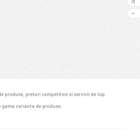

Oct
16,
2022

ware WannaCry
protejați împotriva
rii WannaCry si tot
e să știți despre
ul global de
cumpărare.
o gama varianta de produse,