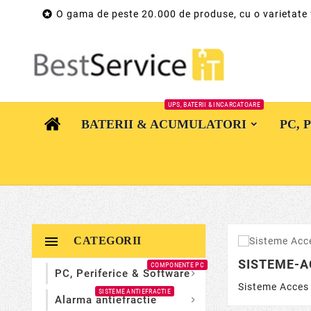

O gama de peste 20.000 de produse, cu o varietate
UPS, BATERII & INCARCATOARE
BATERII & ACUMULATORI
PC, 

CATEGORII
SISTEME-
COMPONENTE PC
PC, Periferice & Software

Sisteme Acces
SISTEME ANTIEFRACTIE
Alarma antiefractie
