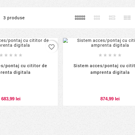
3 produse
favorite_border










s/pontaj cu cititor de
Sistem acces/pontaj cu citi
renta digitala
amprenta digitala
683,99 lei
874,99 lei