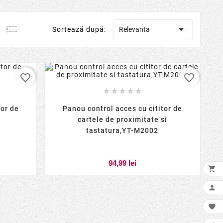

Sortează după:
Relevanta
favorite_border
favorite_border





tor de
Panou control acces cu cititor de
cartele de proximitate si
tastatura,YT-M2002
94,99 lei


