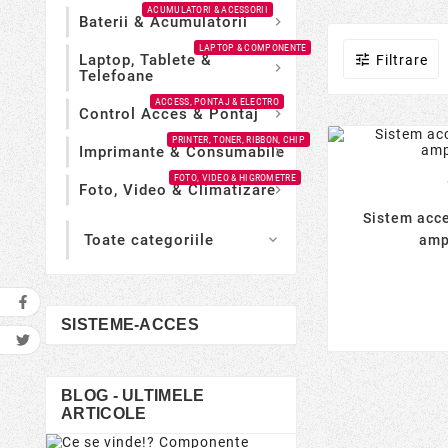
ACUMULATORI & ACESSORII
Baterii & Acumulatorii

LAPTOP & COMPONENTE
Laptop, Tablete &

Filtrare

Telefoane
ACCESS, PONTAJ & ELECTRO
Control Acces & Pontaj

PRINTER, TONER, RIBBON, CHIP
Imprimante & Consumabile

FOTO, VIDEO & HIGROMETRE
Foto, Video & Climatizare

Sistem acce
Toate categoriile

amp
SISTEME-ACCES
BLOG - ULTIMELE
ARTICOLE