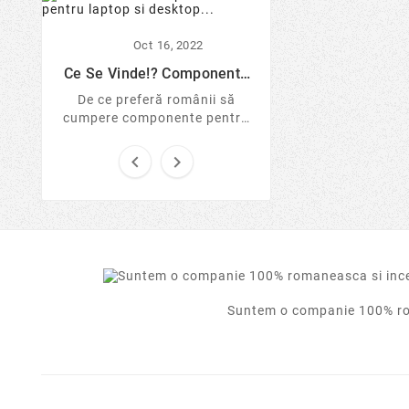
Oct
16,
Lumea Windows-
Oct
16,
2022
Mai Putin S
Windows este cu
Ce Se Vinde!? Componente
Pentru Laptop Si Desktop...
sigur pentru onli
De ce preferă românii să
Află de ce experți
cumpere componente pentru
Linux de pe US
laptop și desktop în loc de
tranzacții și cum 
sisteme noi sigilate? Analizăm


protejezi 
tendințele pieței IT în 2026, ...
Suntem o companie 100% rom