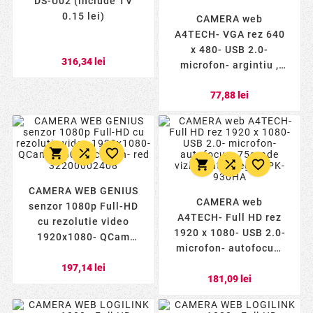
DS-U02 (include TV
0.15 lei)
CAMERA web
A4TECH- VGA rez 640
x 480- USB 2.0-
316,34 lei
microfon- argintiu ,
negru- PK-635G
77,88 lei
(include TV 0.15 lei)






CAMERA WEB GENIUS
CAMERA web
senzor 1080p Full-HD
A4TECH- Full HD rez
cu rezolutie video
1920 x 1080- USB 2.0-
1920x1080- QCam
microfon- autofocus-
6000- microfon- red
75grade vizibilitate-
197,14 lei
32200002408
181,09 lei
negru- PK-930HA