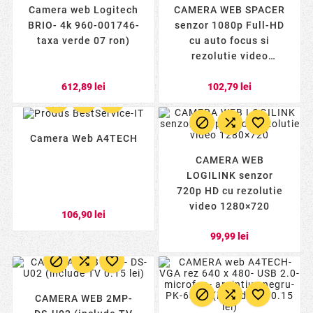
Camera web Logitech
CAMERA WEB SPACER
BRIO- 4k 960-001746-
senzor 1080p Full-HD
taxa verde 07 ron)
cu auto focus si
rezolutie video
1920x1080- black
612,89 lei
102,79 lei
SPW-CAM-01timbru



verde 018 lei)



Camera Web A4TECH
CAMERA WEB
LOGILINK senzor
720p HD cu rezolutie
video 1280×720
106,90 lei
99,99 lei






CAMERA WEB 2MP-