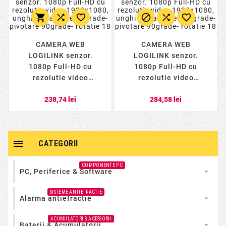






CAMERA WEB
CAMERA WEB
LOGILINK senzor.
LOGILINK senzor.
1080p Full-HD cu
1080p Full-HD cu
rezolutie video
rezolutie video
1920x1080, unghi
1920x1080, unghi
238,74 lei
284,58 lei
vizualizare 80grade-
vizualizare 120grade-
pivotare 90grade-
pivotare 90grade-
rotatie 18
rotatie 18

CATEGORII
COMPONENTE PC
PC, Periferice & Software

SISTEME ANTIEFRACTIE
Alarma antiefractie

ACUMULATORI & ACESSORII
Baterii & Acumulatorii
