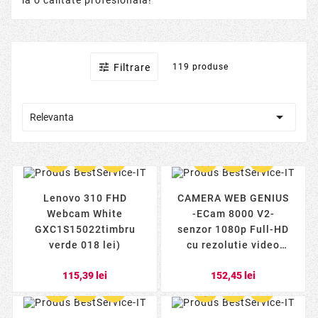

Filtrare
119 produse

Relevanta






Lenovo 310 FHD
CAMERA WEB GENIUS
Webcam White
-ECam 8000 V2-
GXC1S15022timbru
senzor 1080p Full-HD
verde 018 lei)
cu rezolutie video
1920x1080- microfon-
115,39 lei
152,45 lei
Black 32200001408






timbru verde 018