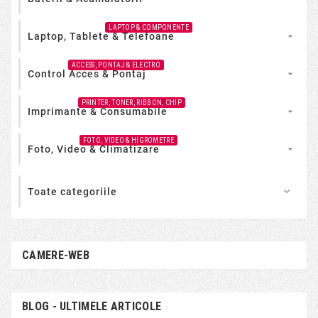
LAPTOP & COMPONENTE
Laptop, Tablete & Telefoane

ACCESS, PONTAJ & ELECTRO
Control Acces & Pontaj

PRINTER, TONER, RIBBON, CHIP
Imprimante & Consumabile

FOTO, VIDEO & HIGROMETRE
Foto, Video & Climatizare

Toate categoriile

CAMERE-WEB
BLOG - ULTIMELE ARTICOLE