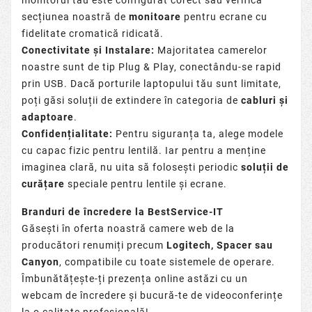
secțiunea noastră de
monitoare
pentru ecrane cu
fidelitate cromatică ridicată.
Conectivitate și Instalare:
Majoritatea camerelor
noastre sunt de tip Plug & Play, conectându-se rapid
prin USB. Dacă porturile laptopului tău sunt limitate,
poți găsi soluții de extindere în categoria de
cabluri și
adaptoare
.
Confidențialitate:
Pentru siguranța ta, alege modele
cu capac fizic pentru lentilă. Iar pentru a menține
imaginea clară, nu uita să folosești periodic
soluții de
curățare
speciale pentru lentile și ecrane.
Branduri de încredere la BestService-IT
Găsești în oferta noastră camere web de la
producători renumiți precum
Logitech, Spacer sau
Canyon
, compatibile cu toate sistemele de operare.
Îmbunătățește-ți prezența online astăzi cu un
webcam de încredere și bucură-te de videoconferințe
la o calitate profesională!