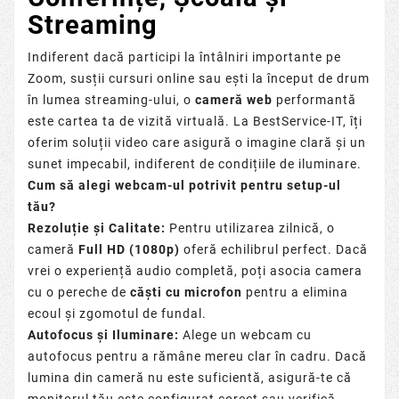
Streaming
Indiferent dacă participi la întâlniri importante pe
Zoom, susții cursuri online sau ești la început de drum
în lumea streaming-ului, o
cameră web
performantă
este cartea ta de vizită virtuală. La BestService-IT, îți
oferim soluții video care asigură o imagine clară și un
sunet impecabil, indiferent de condițiile de iluminare.
Cum să alegi webcam-ul potrivit pentru setup-ul
tău?
Rezoluție și Calitate:
Pentru utilizarea zilnică, o
cameră
Full HD (1080p)
oferă echilibrul perfect. Dacă
vrei o experiență audio completă, poți asocia camera
cu o pereche de
căști cu microfon
pentru a elimina
ecoul și zgomotul de fundal.
Autofocus și Iluminare:
Alege un webcam cu
autofocus pentru a rămâne mereu clar în cadru. Dacă
lumina din cameră nu este suficientă, asigură-te că
monitorul tău este configurat corect sau verifică