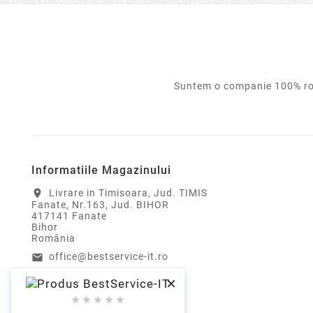
Suntem o companie 100% rom
Informatiile Magazinului
Livrare in Timisoara, Jud. TIMIS
location_on
Fanate, Nr.163, Jud. BIHOR
417141 Fanate
Bihor
România
office@bestservice-it.ro
email
0770 973 022
call





