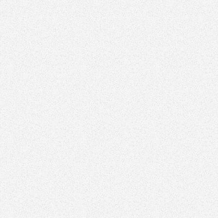
2022
Oct
16,
2022
Ului Este
Ransomware Bad Rabbit
Ransom
igura
 adevărat
Ransomware Bad Rabbit
Cum să vă 
ne banking?
descriere si modalitate de
răscumpără
i recomandă
preventie a infectiei.
ce trebui
B pentru
atac
poți să îți
răs
...