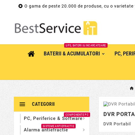

O gama de peste 20.000 de produse, cu o varietate
UPS, BATERII & INCARCATOARE
BATERII & ACUMULATORI
PC, PER

CATEGORII
DVR PORTA
COMPONENTE PC
PC, Periferice & Software

DVR Portabil
SISTEME ANTIEFRACTIE
Alarma antiefractie
