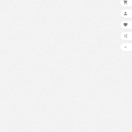
Oct
16,
2022

ware WannaCry

protejați împotriva
rii WannaCry si tot

e să știți despre
ul global de

cumpărare.
