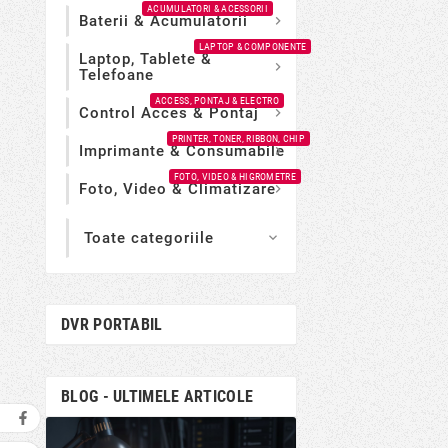
ACUMULATORI & ACESSORII
Baterii & Acumulatorii

LAPTOP & COMPONENTE
Laptop, Tablete &

Telefoane
ACCESS, PONTAJ & ELECTRO
Control Acces & Pontaj

PRINTER, TONER, RIBBON, CHIP
Imprimante & Consumabile

FOTO, VIDEO & HIGROMETRE
Foto, Video & Climatizare

Toate categoriile

DVR PORTABIL
BLOG - ULTIMELE ARTICOLE