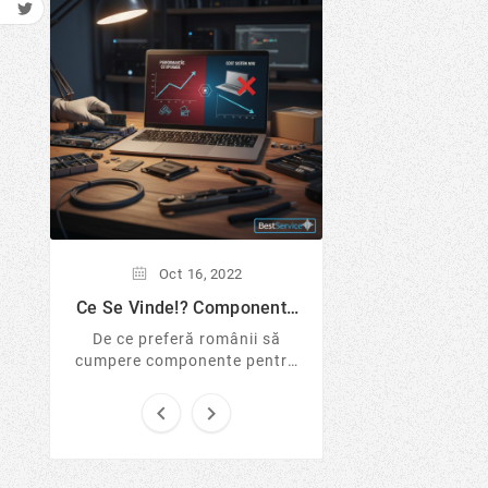
Oct
16,
Lumea Windows-
Mai Putin S
Windows este cu
sigur pentru onli
Află de ce experți
Linux de pe US
tranzacții și cum 
protejezi 
Oct
16,
2022
Ce Se Vinde!? Componente
Pentru Laptop Si Desktop...
De ce preferă românii să
cumpere componente pentru
laptop și desktop în loc de
sisteme noi sigilate? Analizăm


tendințele pieței IT în 2026, ...