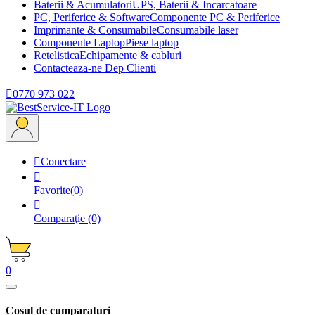
Baterii & Acumulatori
UPS, Baterii & Incarcatoare
PC, Periferice & Software
Componente PC & Periferice
Imprimante & Consumabile
Consumabile laser
Componente Laptop
Piese laptop
Retelistica
Echipamente & cabluri
Contacteaza-ne
Dep Clienti

0770 973 022

Conectare

Favorite
(0)

Comparaţie
(0)
0
Cosul de cumparaturi