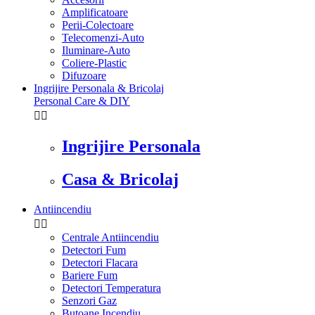
Amplificatoare
Perii-Colectoare
Telecomenzi-Auto
Iluminare-Auto
Coliere-Plastic
Difuzoare
Ingrijire Personala & Bricolaj
Personal Care & DIY


Ingrijire Personala
Casa & Bricolaj
Antiincendiu


Centrale Antiincendiu
Detectori Fum
Detectori Flacara
Bariere Fum
Detectori Temperatura
Senzori Gaz
Butoane Incendiu