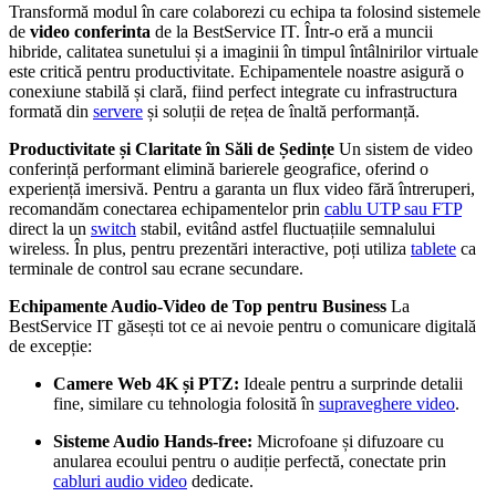
Transformă modul în care colaborezi cu echipa ta folosind sistemele
de
video conferinta
de la BestService IT. Într-o eră a muncii
hibride, calitatea sunetului și a imaginii în timpul întâlnirilor virtuale
este critică pentru productivitate. Echipamentele noastre asigură o
conexiune stabilă și clară, fiind perfect integrate cu infrastructura
formată din
servere
și soluții de rețea de înaltă performanță.
Productivitate și Claritate în Săli de Ședințe
Un sistem de video
conferință performant elimină barierele geografice, oferind o
experiență imersivă. Pentru a garanta un flux video fără întreruperi,
recomandăm conectarea echipamentelor prin
cablu UTP sau FTP
direct la un
switch
stabil, evitând astfel fluctuațiile semnalului
wireless. În plus, pentru prezentări interactive, poți utiliza
tablete
ca
terminale de control sau ecrane secundare.
Echipamente Audio-Video de Top pentru Business
La
BestService IT găsești tot ce ai nevoie pentru o comunicare digitală
de excepție:
Camere Web 4K și PTZ:
Ideale pentru a surprinde detalii
fine, similare cu tehnologia folosită în
supraveghere video
.
Sisteme Audio Hands-free:
Microfoane și difuzoare cu
anularea ecoului pentru o audiție perfectă, conectate prin
cabluri audio video
dedicate.