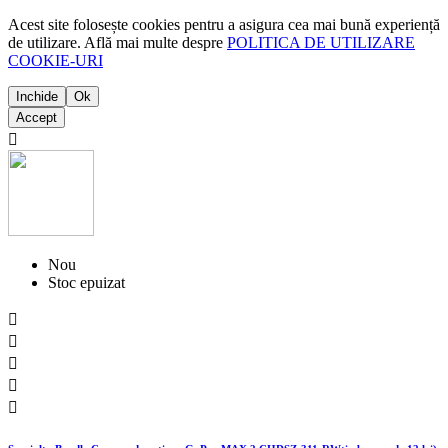
Acest site folosește cookies pentru a asigura cea mai bună experiență
de utilizare. Află mai multe despre
POLITICA DE UTILIZARE
COOKIE-URI
Inchide
Ok
Accept

Nou
Stoc epuizat




