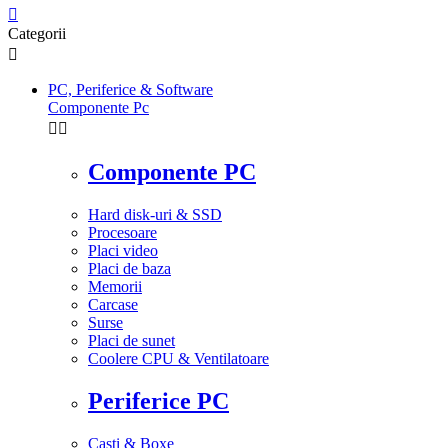

Categorii

PC, Periferice & Software
Componente Pc


Componente PC
Hard disk-uri & SSD
Procesoare
Placi video
Placi de baza
Memorii
Carcase
Surse
Placi de sunet
Coolere CPU & Ventilatoare
Periferice PC
Casti & Boxe