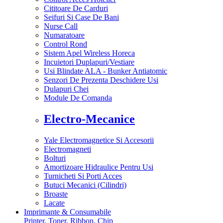
Cititoare De Carduri
Seifuri Si Case De Bani
Nurse Call
Numaratoare
Control Rond
Sistem Apel Wireless Horeca
Incuietori Duplapuri/Vestiare
Usi Blindate ALA - Bunker Antiatomic
Senzori De Prezenta Deschidere Usi
Dulapuri Chei
Module De Comanda
Electro-Mecanice
Yale Electromagnetice Si Accesorii
Electromagneti
Bolturi
Amortizoare Hidraulice Pentru Usi
Turnicheti Si Porti Acces
Butuci Mecanici (Cilindri)
Broaste
Lacate
Imprimante & Consumabile
Printer, Toner, Ribbon, Chip