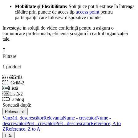
Mobilitate și Flexibilitate:
Soluții ce pot fi extinse în întreaga
clădire prin puncte de acces tip
access point
pentru
participanții care folosesc dispozitive mobile.
Investește în soluții de video conferință pentru a asigura o
comunicare profesională, eficientă și sigură în cadrul organizației
tale.

Filtrare
1 product
Grilă
Grilă-2
Listă
Listă-2
Catalog
Sortează după:
Relevanta

Vanzări, descrescător
Relevanta
Nume - crescator
Nume -
descrescător
Pret - crescător
Pret - descrescător
Reference, A to
Z
Reference, Z to A

Da