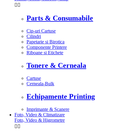


Parts & Consumabile
Cip-uri Cartuse
Cilindri
Papetarie si Birotica
Componente Printere
Riboane si Etichete
Tonere & Cerneala
Cartuse
Cerneala-Bulk
Echipamente Printing
Imprimante & Scanere
Foto, Video & Climatizare
Foto, Video & Higrometre

