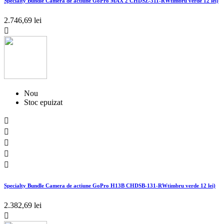
Specialty Bundle Camera de actiune GoPro MAX 2 CHDSZ-311-RWtimbru verde 12 lei)
2.746,69 lei

Nou
Stoc epuizat





Specialty Bundle Camera de actiune GoPro H13B CHDSB-131-RWtimbru verde 12 lei)
2.382,69 lei
