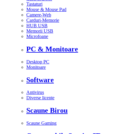
Tastaturi
Mouse & Mouse Pad
Camere-Web
Carduri-Memorie
HUB USB
Memorii USB
Microfoane
PC & Monitoare
Desktop PC
Monitoare
Software
Antivirus
Diverse licente
Scaune Birou
Scaune Gaming