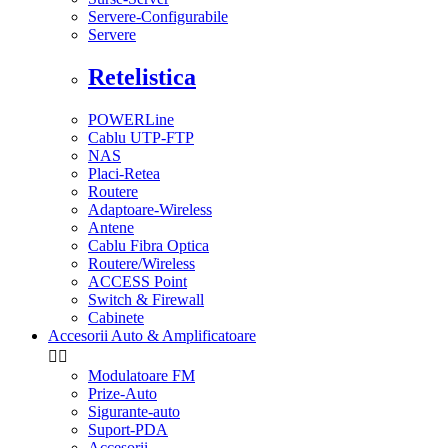
Servere-Configurabile
Servere
Retelistica
POWERLine
Cablu UTP-FTP
NAS
Placi-Retea
Routere
Adaptoare-Wireless
Antene
Cablu Fibra Optica
Routere/Wireless
ACCESS Point
Switch & Firewall
Cabinete
Accesorii Auto & Amplificatoare


Modulatoare FM
Prize-Auto
Sigurante-auto
Suport-PDA
Accesorii