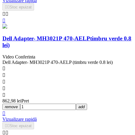
Vizualizare rapidă


Stoc epuizat



Dell Adapter- MH3021P 470-AELPtimbru verde 0.8
lei)
Video Conferinta
Dell Adapter- MH3021P 470-AELP (timbru verde 0.8 lei)





862,98 lei
Pret
remove
add

Vizualizare rapidă


Stoc epuizat

