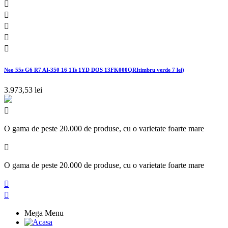





Neo 55s G6 R7 AI-350 16 1Ts 1YD DOS 13FK000QRItimbru verde 7 lei)
3.973,53 lei

O gama de peste 20.000 de produse, cu o varietate foarte mare

O gama de peste 20.000 de produse, cu o varietate foarte mare


Mega Menu