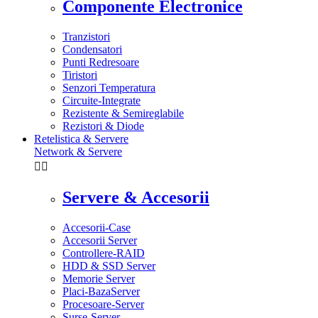
Componente Electronice
Tranzistori
Condensatori
Punti Redresoare
Tiristori
Senzori Temperatura
Circuite-Integrate
Rezistente & Semireglabile
Rezistori & Diode
Retelistica & Servere
Network & Servere


Servere & Accesorii
Accesorii-Case
Accesorii Server
Controllere-RAID
HDD & SSD Server
Memorie Server
Placi-BazaServer
Procesoare-Server
Surse-Server