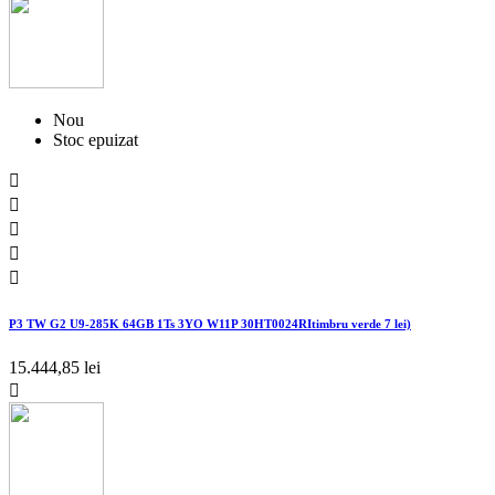
Nou
Stoc epuizat





P3 TW G2 U9-285K 64GB 1Ts 3YO W11P 30HT0024RItimbru verde 7 lei)
15.444,85 lei
