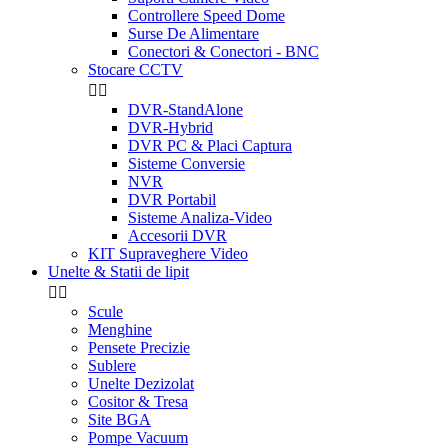
Controllere Speed Dome
Surse De Alimentare
Conectori & Conectori - BNC
Stocare CCTV


DVR-StandAlone
DVR-Hybrid
DVR PC & Placi Captura
Sisteme Conversie
NVR
DVR Portabil
Sisteme Analiza-Video
Accesorii DVR
KIT Supraveghere Video
Unelte & Statii de lipit


Scule
Menghine
Pensete Precizie
Sublere
Unelte Dezizolat
Cositor & Tresa
Site BGA
Pompe Vacuum