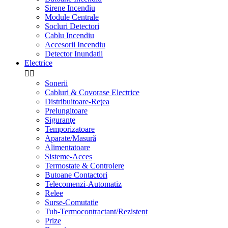
Sirene Incendiu
Module Centrale
Socluri Detectori
Cablu Incendiu
Accesorii Incendiu
Detector Inundatii
Electrice


Sonerii
Cabluri & Covorase Electrice
Distribuitoare-Reţea
Prelungitoare
Siguranţe
Temporizatoare
Aparate/Masură
Alimentatoare
Sisteme-Acces
Termostate & Controlere
Butoane Contactori
Telecomenzi-Automatiz
Relee
Surse-Comutatie
Tub-Termocontractant/Rezistent
Prize