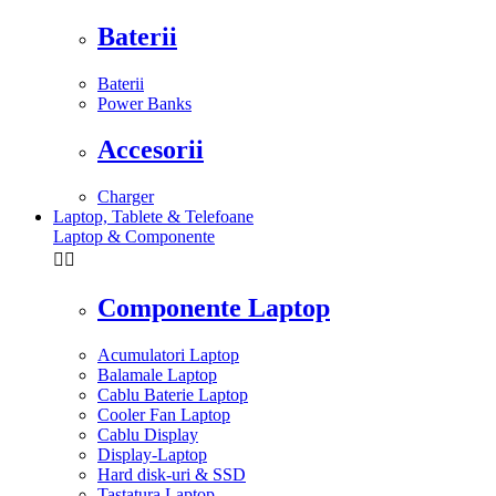
Baterii
Baterii
Power Banks
Accesorii
Charger
Laptop, Tablete & Telefoane
Laptop & Componente


Componente Laptop
Acumulatori Laptop
Balamale Laptop
Cablu Baterie Laptop
Cooler Fan Laptop
Cablu Display
Display-Laptop
Hard disk-uri & SSD
Tastatura Laptop