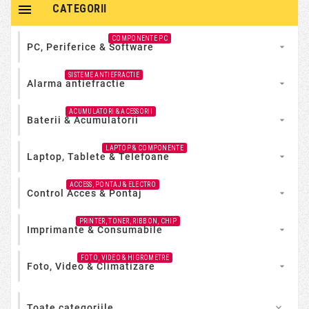

CATEGORII
COMPONENTE PC
PC, Periferice & Software

SISTEME ANTIEFRACTIE
Alarma antiefractie

ACUMULATORI & ACESSORII
Baterii & Acumulatorii

LAPTOP & COMPONENTE
Laptop, Tablete & Telefoane

ACCESS, PONTAJ & ELECTRO
Control Acces & Pontaj

PRINTER, TONER, RIBBON, CHIP
Imprimante & Consumabile

FOTO, VIDEO & HIGROMETRE
Foto, Video & Climatizare

Toate categoriile
