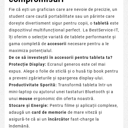
Fie că ești un grafician care are nevoie de precizie, un
student care caută portabilitate sau un părinte care
dorește divertisment sigur pentru copii, o
tabletă
este
dispozitivul multifuncțional perfect. La BestService-IT,
îți oferim o selecție variată de tablete performante și
gama completă de
accesorii
necesare pentru a le
maximiza potențialul.
De ce să investești în accesorii pentru tableta ta?
Protecție Display:
Ecranul generos este cel mai
expus. Alege o folie de sticlă și o husă tip book pentru
a preveni zgârieturile și spargerea display-ului.
Productivitate Sporită:
Transformă tableta într-un
mini-laptop cu ajutorul unei tastaturi Bluetooth și a
unui
mouse
ergonomic din oferta noastră.
Stocare și Energie:
Pentru filme și aplicații complexe,
adaugă un
card de memorie
de mare viteză și
asigură-te că ai un
încărcător
fast-charge la
îndemână.