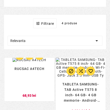

Filtrare
4 produse

Relevanta



RUCSAC A4TECH



TABLETA SAMSUNG-
TAB Active T575 8
inch- 64 GB- 4 GB
68,93 lei
memorie- Android-
Wi-Fi- Cellular Data-