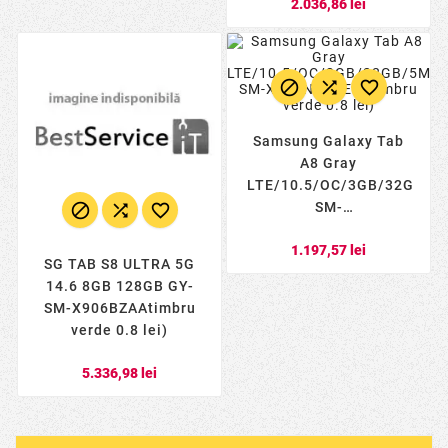
2.036,86 lei
Bluetooth- GPS- Jack
3.5 mm- USB Ty



Samsung Galaxy Tab
A8 Gray
LTE/10.5/OC/3GB/32GB/
SM-



X205NZAAEUEtimbru
1.197,57 lei
verde 0.8 lei)
SG TAB S8 ULTRA 5G
14.6 8GB 128GB GY-
SM-X906BZAAtimbru
verde 0.8 lei)
5.336,98 lei