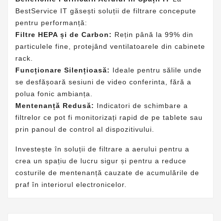
BestService IT găsești soluții de filtrare concepute
pentru performanță:
Filtre HEPA și de Carbon:
Rețin până la 99% din
particulele fine, protejând ventilatoarele din
cabinete
rack
.
Funcționare Silențioasă:
Ideale pentru sălile unde
se desfășoară sesiuni de
video conferinta
, fără a
polua fonic ambianța.
Mentenanță Redusă:
Indicatori de schimbare a
filtrelor ce pot fi monitorizați rapid de pe
tablete
sau
prin panoul de control al dispozitivului.
Investește în soluții de filtrare a aerului pentru a
crea un spațiu de lucru sigur și pentru a reduce
costurile de mentenanță cauzate de acumulările de
praf în interiorul electronicelor.