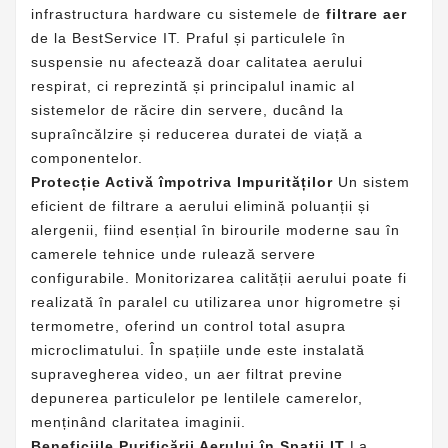
infrastructura hardware cu sistemele de
filtrare aer
de la BestService IT. Praful și particulele în
suspensie nu afectează doar calitatea aerului
respirat, ci reprezintă și principalul inamic al
sistemelor de răcire din
servere
, ducând la
supraîncălzire și reducerea duratei de viață a
componentelor.
Protecție Activă împotriva Impurităților
Un sistem
eficient de filtrare a aerului elimină poluanții și
alergenii, fiind esențial în birourile moderne sau în
camerele tehnice unde rulează
servere
configurabile
. Monitorizarea calității aerului poate fi
realizată în paralel cu utilizarea unor
higrometre
și
termometre
, oferind un control total asupra
microclimatului. În spațiile unde este instalată
supravegherea video
, un aer filtrat previne
depunerea particulelor pe lentilele camerelor,
menținând claritatea imaginii.
Beneficiile Purificării Aerului în Spații IT
La