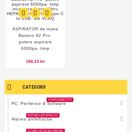



ASPIRATOR de mana
Baseus A2 Pro-
putere aspirare
6000pa- timp
incarcare 3 ore- filtru
168,13 lei
HEPA- cablu inclus
Type-C la USB- alb
VCAQ

CATEGORII
COMPONENTE PC

PC, Periferice & Software
SISTEME ANTIEFRACTIE

Alarma antiefractie
ACUMULATORI & ACESSORII