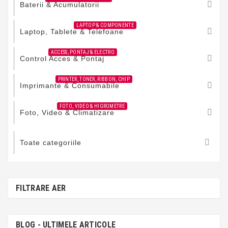

Baterii & Acumulatorii
LAPTOP & COMPONENTE

Laptop, Tablete & Telefoane
ACCESS, PONTAJ & ELECTRO

Control Acces & Pontaj
PRINTER, TONER, RIBBON, CHIP

Imprimante & Consumabile
FOTO, VIDEO & HIGROMETRE

Foto, Video & Climatizare

Toate categoriile
FILTRARE AER
BLOG - ULTIMELE ARTICOLE