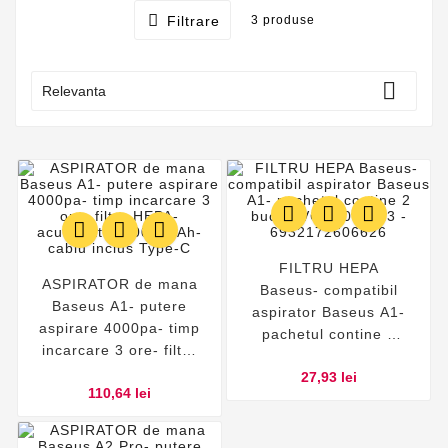

Filtrare
3 produse

Relevanta






FILTRU HEPA
ASPIRATOR de mana
Baseus- compatibil
Baseus A1- putere
aspirator Baseus A1-
aspirare 4000pa- timp
pachetul contine 2
incarcare 3 ore- filtru
bucati VCAQ010113 -
HEPA- acumulator
27,93 lei
6932172606626
110,64 lei
2000 mAh- cablu
inclus Type-C