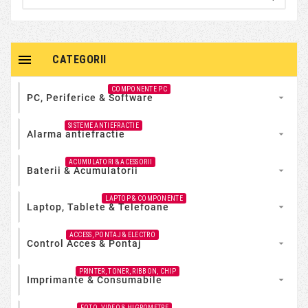

CATEGORII
COMPONENTE PC
PC, Periferice & Software

SISTEME ANTIEFRACTIE
Alarma antiefractie

ACUMULATORI & ACESSORII
Baterii & Acumulatorii

LAPTOP & COMPONENTE
Laptop, Tablete & Telefoane

ACCESS, PONTAJ & ELECTRO
Control Acces & Pontaj

PRINTER, TONER, RIBBON, CHIP
Imprimante & Consumabile

FOTO, VIDEO & HIGROMETRE