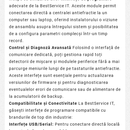
adecvate de la BestService IT. Aceste module permit
conectarea directă a
centralei antiefractie
la un
computer sau laptop, oferind instalatorului o viziune
de ansamblu asupra întregului sistem și posibilitatea
de a configura parametri complecși într-un timp
record.
Control și Diagnoză Avansată
Folosind o interfață de
comunicare dedicată, poți gestiona rapid toți
detectorii de mișcare
și modulele periferice fără a mai
parcurge meniurile lungi de pe
tastaturile antiefractie
.
Aceste interfețe sunt esențiale pentru actualizarea
versiunilor de firmware și pentru diagnosticarea
eventualelor erori de comunicare sau de alimentare de
la
acumulatorii de backup
.
Compatibilitate și Conectivitate
La BestService IT,
găsești interfețe de programare compatibile cu
brandurile de top din industrie:
Interfețe USB/Serial:
Pentru conectare directă locală