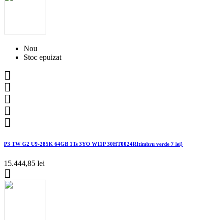
Nou
Stoc epuizat





P3 TW G2 U9-285K 64GB 1Ts 3YO W11P 30HT0024RItimbru verde 7 lei)
15.444,85 lei
