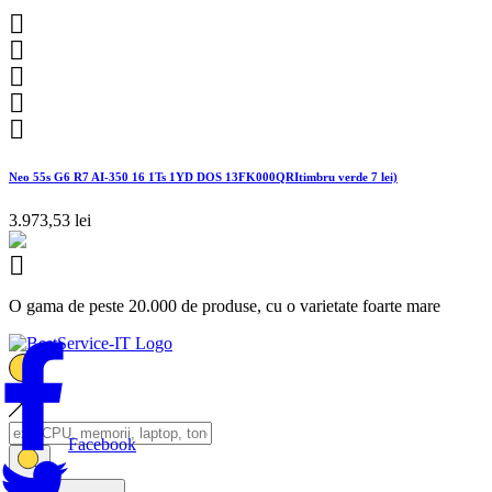





Neo 55s G6 R7 AI-350 16 1Ts 1YD DOS 13FK000QRItimbru verde 7 lei)
3.973,53 lei

O gama de peste 20.000 de produse, cu o varietate foarte mare
Facebook