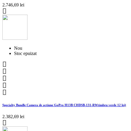
2.746,69 lei

Nou
Stoc epuizat





Specialty Bundle Camera de actiune GoPro H13B CHDSB-131-RWtimbru verde 12 lei)
2.382,69 lei
