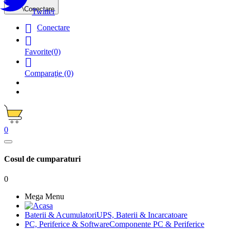
Conectare
Twitter

Conectare

Favorite
(0)

Comparaţie
(0)
0
Cosul de cumparaturi
0
Mega Menu
Baterii & Acumulatori
UPS, Baterii & Incarcatoare
PC, Periferice & Software
Componente PC & Periferice