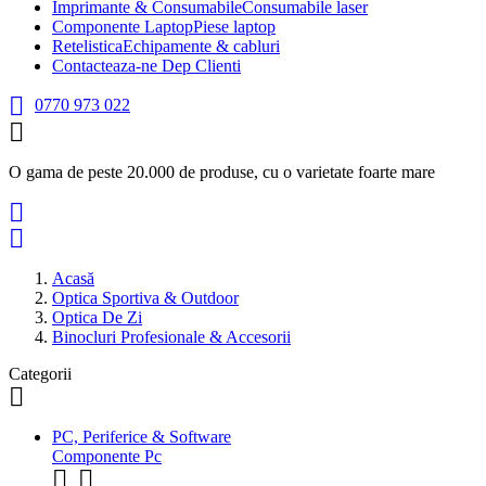
Imprimante & Consumabile
Consumabile laser
Componente Laptop
Piese laptop
Retelistica
Echipamente & cabluri
Contacteaza-ne
Dep Clienti

0770 973 022

O gama de peste 20.000 de produse, cu o varietate foarte mare


Acasă
Optica Sportiva & Outdoor
Optica De Zi
Binocluri Profesionale & Accesorii
Categorii

PC, Periferice & Software
Componente Pc

