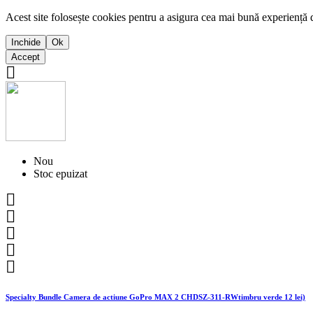
Acest site folosește cookies pentru a asigura cea mai bună experiență 
Inchide
Ok
Accept

Nou
Stoc epuizat





Specialty Bundle Camera de actiune GoPro MAX 2 CHDSZ-311-RWtimbru verde 12 lei)