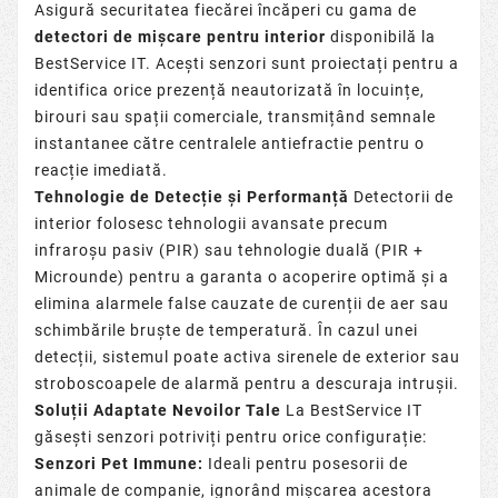
Asigură securitatea fiecărei încăperi cu gama de
detectori de mișcare pentru interior
disponibilă la
BestService IT. Acești senzori sunt proiectați pentru a
identifica orice prezență neautorizată în locuințe,
birouri sau spații comerciale, transmițând semnale
instantanee către
centralele antiefractie
pentru o
reacție imediată.
Tehnologie de Detecție și Performanță
Detectorii de
interior folosesc tehnologii avansate precum
infraroșu pasiv (PIR) sau tehnologie duală (PIR +
Microunde) pentru a garanta o acoperire optimă și a
elimina alarmele false cauzate de curenții de aer sau
schimbările bruște de temperatură. În cazul unei
detecții, sistemul poate activa
sirenele de exterior
sau
stroboscoapele de alarmă
pentru a descuraja intrușii.
Soluții Adaptate Nevoilor Tale
La BestService IT
găsești senzori potriviți pentru orice configurație:
Senzori Pet Immune:
Ideali pentru posesorii de
animale de companie, ignorând mișcarea acestora