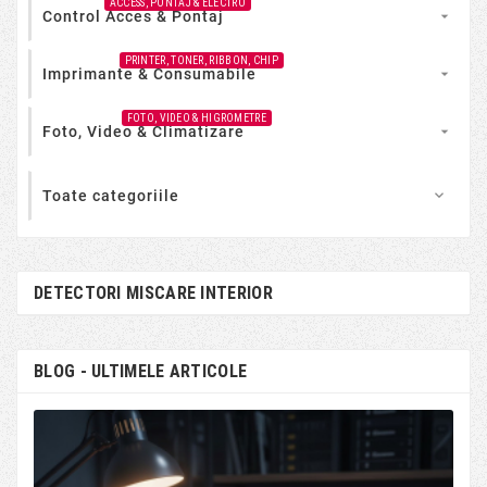
ACCESS, PONTAJ & ELECTRO
Control Acces & Pontaj

PRINTER, TONER, RIBBON, CHIP
Imprimante & Consumabile

FOTO, VIDEO & HIGROMETRE
Foto, Video & Climatizare

Toate categoriile

DETECTORI MISCARE INTERIOR
BLOG - ULTIMELE ARTICOLE