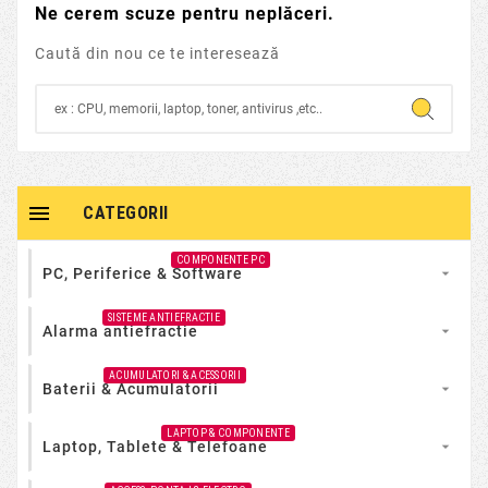
Ne cerem scuze pentru neplăceri.
Caută din nou ce te interesează

CATEGORII
COMPONENTE PC
PC, Periferice & Software

SISTEME ANTIEFRACTIE
Alarma antiefractie

ACUMULATORI & ACESSORII
Baterii & Acumulatorii

LAPTOP & COMPONENTE
Laptop, Tablete & Telefoane
