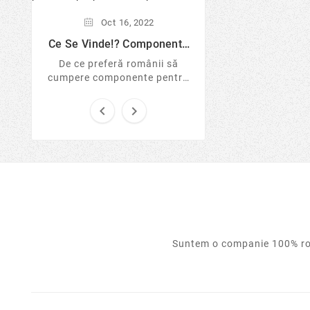
Oct
16,
Lumea Windows-
Oct
16,
2022
Mai Putin S
Windows este cu
Ce Se Vinde!? Componente
Pentru Laptop Si Desktop...
sigur pentru onli
De ce preferă românii să
Află de ce experți
cumpere componente pentru
Linux de pe US
laptop și desktop în loc de
tranzacții și cum 
sisteme noi sigilate? Analizăm


protejezi 
tendințele pieței IT în 2026, ...
Suntem o companie 100% rom