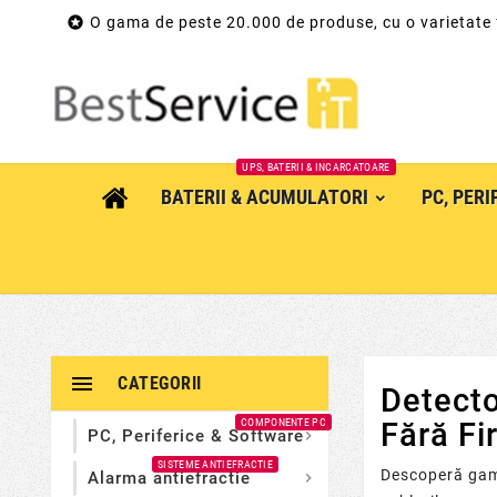

O gama de peste 20.000 de produse, cu o varietate
UPS, BATERII & INCARCATOARE
BATERII & ACUMULATORI
PC, PER

CATEGORII
Detecto
COMPONENTE PC
Fără Fi
PC, Periferice & Software

SISTEME ANTIEFRACTIE
Descoperă ga
Alarma antiefractie
