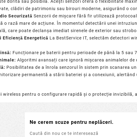
ste dorită sau posibilă. Acești senzori oferă o flexibilitate max
ate, clădiri de patrimoniu sau birouri moderne, asigurând o co
dio Securizată
Senzorii de mișcare fără fir utilizează protocoa
ură o rază mare de acțiune. În momentul detectării unei intruziu
ală, care poate declanșa imediat
sirenele de exterior
sau
strobo
i Eficiență Energetică
La BestService IT, selectăm detectori wir
insă:
Funcționare pe baterii pentru perioade de până la 5 sau 7
animale:
Algoritmi avansați care ignoră mișcarea animalelor de 
dă:
Posibilitatea de a înrola senzorul în sistem prin scanarea un
itorizare permanentă a stării bateriei și a conexiunii, alertând 
i wireless pentru o configurare rapidă și o protecție invizibilă, 
Ne cerem scuze pentru neplăceri.
Caută din nou ce te interesează