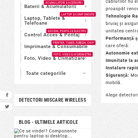
cablurilor nu e
ACUMULATORI & ACESSORII
Baterii & Acumulatorii

proaspăt renov
LAPTOP & COMPONENTE
Tehnologie Ra
Laptop, Tablete &

Telefoane
bruiaj și asig
unitatea centr
ACCESS, PONTAJ & ELECTRO
Control Acces & Pontaj

Performanță ș
PRINTER, TONER, RIBBON, CHIP
care oferă:
Imprimante & Consumabile

Autonomie ext
FOTO, VIDEO & HIGROMETRE
Foto, Video & Climatizare

Imunitate la 
Instalare rapi
Toate categoriile

Siguranță:
Mon
mobilă.
Alege detectori
DETECTORI MISCARE WIRELESS
BLOG - ULTIMELE ARTICOLE