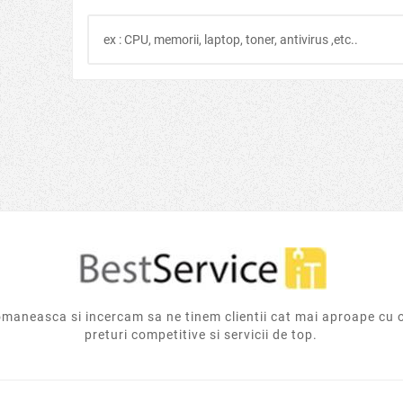
2022
Oct
16,
2022
Ului Este
Ransomware Bad Rabbit
Ransom
igura
 adevărat
Ransomware Bad Rabbit
Cum să vă 
ne banking?
descriere si modalitate de
răscumpără
i recomandă
preventie a infectiei.
ce trebui
B pentru
atac
poți să îți
răs
...
aneasca si incercam sa ne tinem clientii cat mai aproape cu 
preturi competitive si servicii de top.