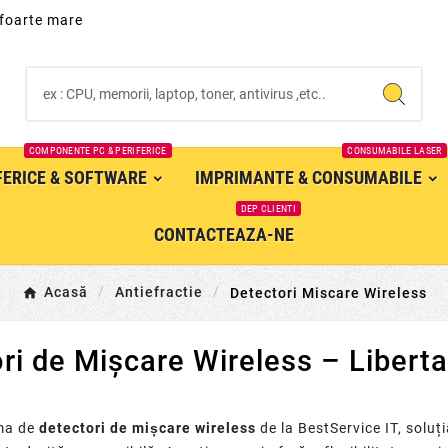
 foarte mare
COMPONENTE PC & PERIFERICE
CONSUMABILE LASER
IFERICE & SOFTWARE
IMPRIMANTE & CONSUMABILE
DEP CLIENTI
CONTACTEAZA-NE
Acasă
Antiefractie
Detectori Miscare Wireless
ri de Mișcare Wireless – Liberta
r
ma de
detectori de mișcare wireless
de la BestService IT, soluț