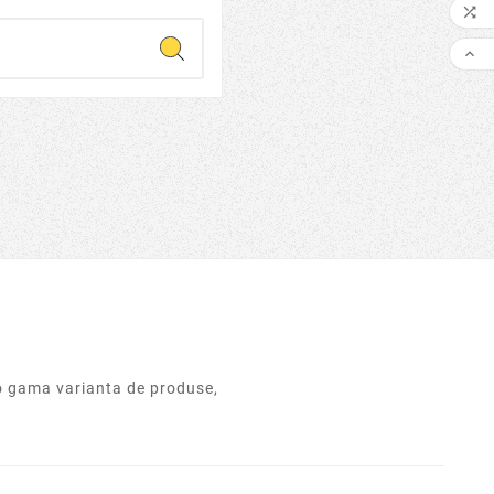
Oct
16,
2022

ware WannaCry

protejați împotriva
rii WannaCry si tot
e să știți despre
ul global de
cumpărare.
o gama varianta de produse,