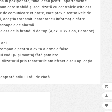
imă în poziționare, fiind ideali pentru apartamente
municare stabilă și securizată cu
centralele wireless
.
le de comunicare criptate, care previn tentativele de
ni, aceștia transmit instantaneu informația către
scoapele de alarmă
.
eless de la branduri de top (Ajax, Hikvision, Paradox)
 ani.
companie pentru a evita alarmele false.
ui cod QR și montaj fără șantiere.
utilizatorul prin
tastaturile antiefractie
sau aplicația
adaptată stilului tău de viață.


