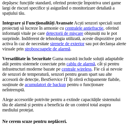
depășesc funcțiile standard, oferind protecție împotriva unei game
largi de riscuri specifice și asigurând o monitorizare detaliată a
spațiului tău.
Integrare și Funcționalități Avansate
Acști senzori speciali sunt
proiectați să lucreze în armonie cu
centralele antiefractie
, oferind
informații vitale pe care
detectorii de mișcare
obișnuiți nu le pot
surprinde. Indiferent de tehnologia utilizată, aceste dispozitive pot
activa în caz de necesitate
sirenele de exterior
sau pot declanșa alerte
vizuale prin
stroboscoapele de alarmă
.
Versatilitate în Securitate
Gama noastră include soluții adaptabile
atât pentru sistemele conectate prin
cablu de alarmă
, cât și pentru
infrastructuri moderne bazate pe
centrale wireless
. Fie că ai nevoie
de senzori de temperatură, senzori pentru geam spart sau alte
accesorii de detecție, BestService IT îți oferă echipamente fiabile,
susținute de
acumulatori de backup
pentru o funcționare
neîntreruptă.
Alege accesoriile potrivite pentru a extinde capacitățile sistemului
tău de alarmă și pentru a beneficia de un control total asupra
mediului protejat.
Ne cerem scuze pentru neplăceri.