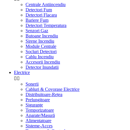
Centrale Antiincendiu
Detectori Fum
Detectori Flacara
Bariere Fum
Detectori Temperatura
Senzori Gaz
Butoane Incendiu
Sirene Incendiu
Module Centrale
Socluri Detectori
Cablu Incendiu
Accesorii Incendiu
Detector Inundatii
Electrice


Sonerii
Cabluri & Covorase Electrice
Distribuitoare-Reţea
Prelungitoare
Siguranţe
Temporizatoare
Aparate/Masură
Alimentatoare
Sisteme-Acces