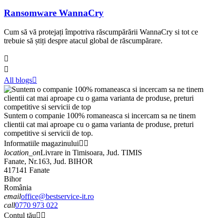
Ransomware WannaCry
Cum să vă protejați împotriva răscumpărării WannaCry si tot ce
trebuie să știți despre atacul global de răscumpărare.


All blogs

Suntem o companie 100% romaneasca si incercam sa ne tinem
clientii cat mai aproape cu o gama varianta de produse, preturi
competitive si servicii de top.
Informatiile magazinului


location_on
Livrare in Timisoara, Jud. TIMIS
Fanate, Nr.163, Jud. BIHOR
417141 Fanate
Bihor
România
email
office@bestservice-it.ro
call
0770 973 022
Contul tău

