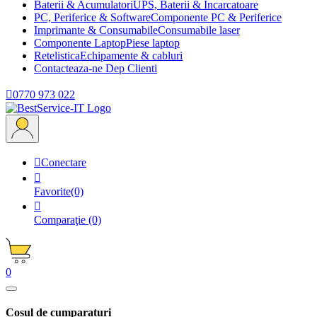
Baterii & Acumulatori
UPS, Baterii & Incarcatoare
PC, Periferice & Software
Componente PC & Periferice
Imprimante & Consumabile
Consumabile laser
Componente Laptop
Piese laptop
Retelistica
Echipamente & cabluri
Contacteaza-ne
Dep Clienti

0770 973 022

Conectare

Favorite
(0)

Comparaţie
(0)
0
Cosul de cumparaturi