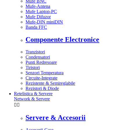
Mufe BNC
Mufe-Antena
Mufe Laptop-PC
Mufe Difuzor
Mufe-DIN miniDIN
Banda FFC
Componente Electronice
Tranzistori
Condensatori
Punti Redresoare
Tiristori
Senzori Temperatura
Circuite-Integrate
Rezistente & Semireglabile
Rezistori & Diode
Retelistica & Servere
Network & Servere


Servere & Accesorii
Accesorii-Case