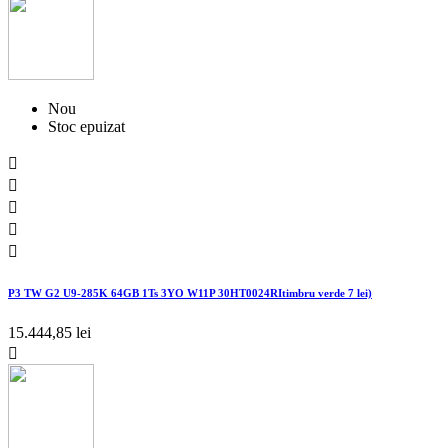
Nou
Stoc epuizat





P3 TW G2 U9-285K 64GB 1Ts 3YO W11P 30HT0024RItimbru verde 7 lei)
15.444,85 lei
