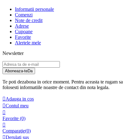
Informatii personale
Comenzi
Note de credit
Adrese
Cupoane
Favorite
Alertele mele
Newsletter
Aboneaza-te
Da
Te poti dezabona in orice moment. Pentru aceasta te rugam sa
folosesti informatiile noastre de contact din nota legala.

Adauga in cos

Contul meu

Favorite
(0)

Comparaţie(
0
)

Derulați sus