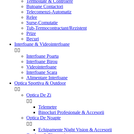
Termostate & Controlere
Butoane Contactori
Telecomenzi-Automatiz
Relee
Surse-Comutatie
Tub-Termocontractant/Rezistent
Prize
Becuri
Interfoane & Videointerfoane


Interfoane Poarta
Interfoane Birou
Videointerfoane
Interfoane Scara
Alimentare Interfoane
Optica Sportiva & Outdoor


Optica De Zi


Telemetre
Binocluri Profesionale & Accesorii
Optica De Noapte


Echipamente Night Vision & Accesorii