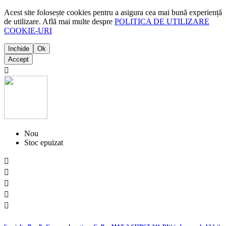
Acest site folosește cookies pentru a asigura cea mai bună experiență
de utilizare. Află mai multe despre
POLITICA DE UTILIZARE
COOKIE-URI
Inchide
Ok
Accept

Nou
Stoc epuizat




