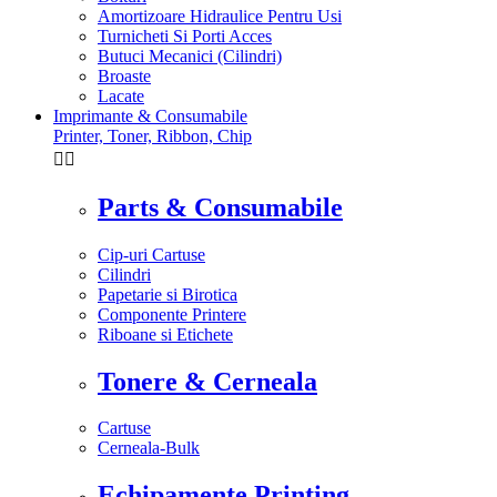
Amortizoare Hidraulice Pentru Usi
Turnicheti Si Porti Acces
Butuci Mecanici (Cilindri)
Broaste
Lacate
Imprimante & Consumabile
Printer, Toner, Ribbon, Chip


Parts & Consumabile
Cip-uri Cartuse
Cilindri
Papetarie si Birotica
Componente Printere
Riboane si Etichete
Tonere & Cerneala
Cartuse
Cerneala-Bulk
Echipamente Printing