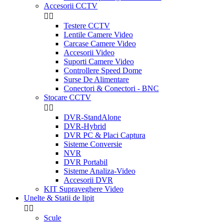
Accesorii CCTV


Testere CCTV
Lentile Camere Video
Carcase Camere Video
Accesorii Video
Suporti Camere Video
Controllere Speed Dome
Surse De Alimentare
Conectori & Conectori - BNC
Stocare CCTV


DVR-StandAlone
DVR-Hybrid
DVR PC & Placi Captura
Sisteme Conversie
NVR
DVR Portabil
Sisteme Analiza-Video
Accesorii DVR
KIT Supraveghere Video
Unelte & Statii de lipit


Scule