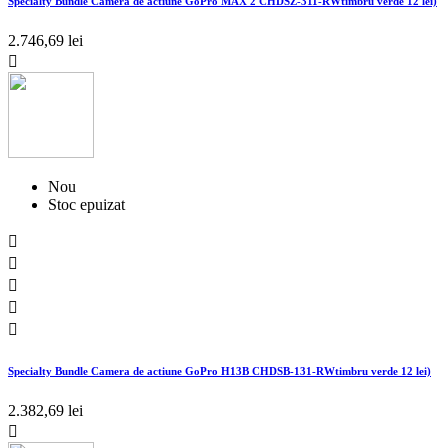
Specialty Bundle Camera de actiune GoPro MAX 2 CHDSZ-311-RWtimbru verde 12 lei)
2.746,69 lei

Nou
Stoc epuizat





Specialty Bundle Camera de actiune GoPro H13B CHDSB-131-RWtimbru verde 12 lei)
2.382,69 lei
