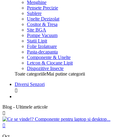
Menghine
Pensete Precizie
Sublere
Unelte Dezizolat
Cositor & Tresa
Site BGA
Pompe Vacuum
Statii Lipit
Folie Izolatoare
Pasta-decapanta
Componente & Unelte
Letcon & Ciocane Lipit
Dispozitive Insecte
Toate categoriile
Mai putine categorii
Diversi Senzori

Blog - Ultimele articole


Oct