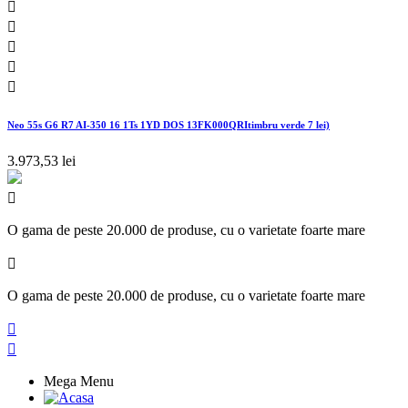





Neo 55s G6 R7 AI-350 16 1Ts 1YD DOS 13FK000QRItimbru verde 7 lei)
3.973,53 lei

O gama de peste 20.000 de produse, cu o varietate foarte mare

O gama de peste 20.000 de produse, cu o varietate foarte mare


Mega Menu