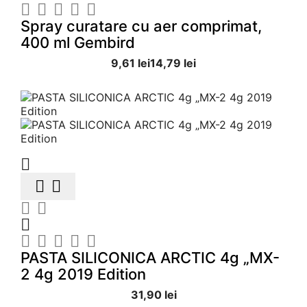





Spray curatare cu aer comprimat,
400 ml Gembird
9,61 lei
14,79 lei











PASTA SILICONICA ARCTIC 4g „MX-
2 4g 2019 Edition
31,90 lei