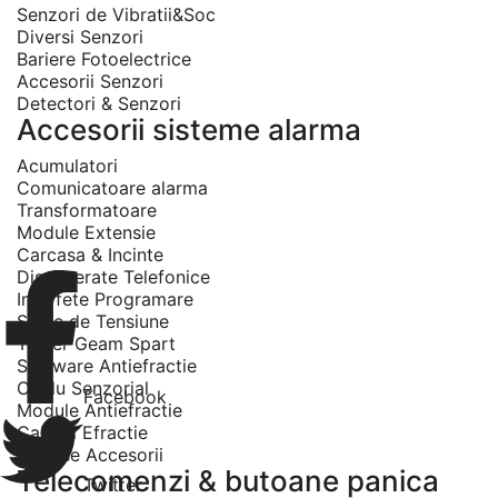
Senzori de Vibratii&Soc
Diversi Senzori
Bariere Fotoelectrice
Accesorii Senzori
Detectori & Senzori
Accesorii sisteme alarma
Acumulatori
Comunicatoare alarma
Transformatoare
Module Extensie
Carcasa & Incinte
Dispecerate Telefonice
Interfete Programare
Surse de Tensiune
Tester Geam Spart
Software Antiefractie
Cablu Senzorial
Facebook
Module Antiefractie
Cabluri Efractie
Diverse Accesorii
Telecomenzi & butoane panica
Twitter