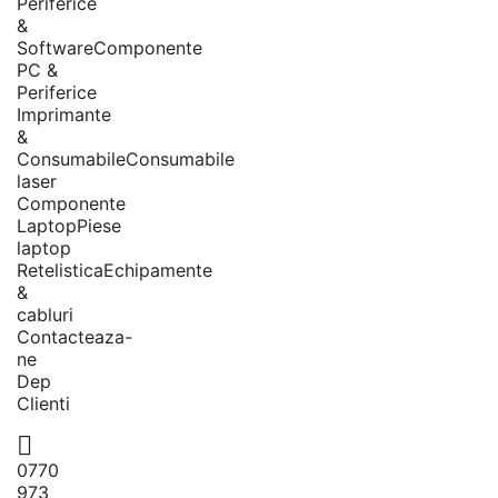
Periferice
&
Software
Componente
PC &
Periferice
Imprimante
&
Consumabile
Consumabile
laser
Componente
Laptop
Piese
laptop
Retelistica
Echipamente
&
cabluri
Contacteaza-
ne
Dep
Clienti

0770
973